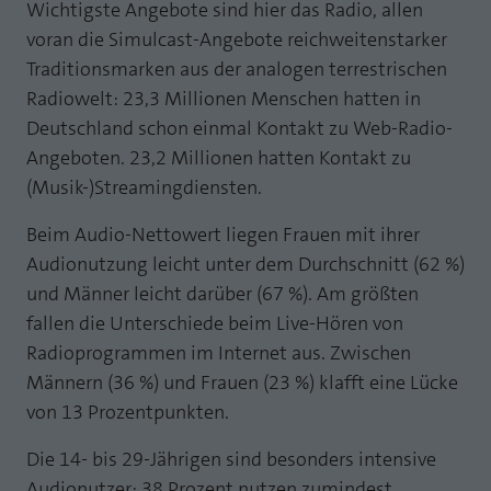
Wichtigste Angebote sind hier das Radio, allen
Laufzeit
1 Jahr
Zweck
PHPs Standard Sitzungs Identifikation
voran die Simulcast-Angebote reichweitenstarker
Traditionsmarken aus der analogen terrestrischen
Cookie von AT INTERNET zur Steuerung der
Zweck
erweiterten Script- und Ereignisbehandlung
Radiowelt: 23,3 Millionen Menschen hatten in
Deutschland schon einmal Kontakt zu Web-Radio-
Angeboten. 23,2 Millionen hatten Kontakt zu
(Musik-)Streamingdiensten.
Beim Audio-Nettowert liegen Frauen mit ihrer
Audionutzung leicht unter dem Durchschnitt (62 %)
und Männer leicht darüber (67 %). Am größten
fallen die Unterschiede beim Live-Hören von
Radioprogrammen im Internet aus. Zwischen
Männern (36 %) und Frauen (23 %) klafft eine Lücke
von 13 Prozentpunkten.
Die 14- bis 29-Jährigen sind besonders intensive
Audionutzer: 38 Prozent nutzen zumindest