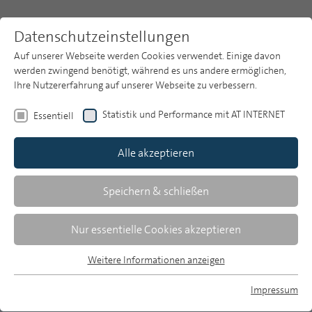
Datenschutzeinstellungen
Auf unserer Webseite werden Cookies verwendet. Einige davon
werden zwingend benötigt, während es uns andere ermöglichen,
Ihre Nutzererfahrung auf unserer Webseite zu verbessern.
Themen
Publikationsarchiv
2017
Statistik und Performance mit AT INTERNET
Essentiell
Heft 9
Publikationsarchiv
Alle akzeptieren
Studien
Christian Schröter
Über uns
Speichern & schließen
Audiowelten im Wachstum: Zur
Suche
Nur essentielle Cookies akzeptieren
Radio-, Audio- und Streamingnutzung
im Internet
Newsletter
Weitere Informationen anzeigen
Essentiell
Essentielle Cookies werden für grundlegende Funktionen der
Ergebnisse der ARD/ZDF-Onlinestudie 2017
Impressum
Webseite benötigt. Dadurch ist gewährleistet, dass die
MP auf Bluesky