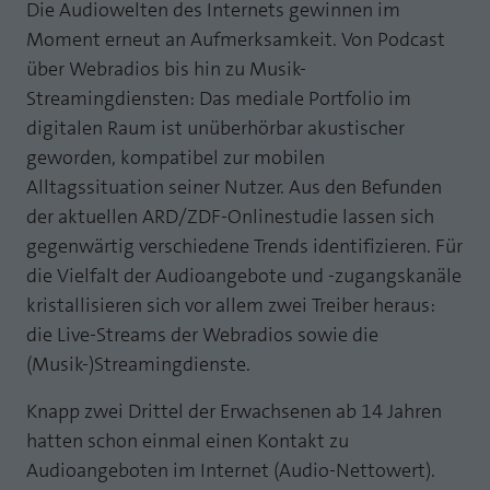
Webseite einwandfrei funktioniert.
Die Audiowelten des Internets gewinnen im
MP auf Mastodon
Moment erneut an Aufmerksamkeit. Von Podcast
Name
Cookie-Informationen anzeigen
fe_typo_user
über Webradios bis hin zu Musik-
MP auf LinkedIn
Streamingdiensten: Das mediale Portfolio im
Anbieter
TYPO3
Statistik und Performance mit AT INTERNET
digitalen Raum ist unüberhörbar akustischer
Newsletter
CROSS-DEVICE ANALYTICS LÖSUNG
Laufzeit
Session
geworden, kompatibel zur mobilen
Name
Cookie-Informationen anzeigen
atidvisitor
Alltagssituation seiner Nutzer. Aus den Befunden
Dieses Cookie ist ein Standard-Session-
der aktuellen ARD/ZDF-Onlinestudie lassen sich
Cookie von TYPO3. Es speichert im Falle
Anbieter
AT INTERNET
eines Benutzer-Logins die Session ID
gegenwärtig verschiedene Trends identifizieren. Für
Zweck
mithilfe derer der eingeloggte User
die Vielfalt der Audioangebote und -zugangskanäle
Laufzeit
1 Jahr
wiedererkannt wird, um ihm Zugang zu
kristallisieren sich vor allem zwei Treiber heraus:
geschützten Bereichen zu gewähren.
Cookie von AT INTERNET zur Steuerung der
die Live-Streams der Webradios sowie die
Zweck
erweiterten Script- und Ereignisbehandlung
(Musik-)Streamingdienste.
Name
PHPSESSID
Knapp zwei Drittel der Erwachsenen ab 14 Jahren
Name
atuserid
Anbieter
php
hatten schon einmal einen Kontakt zu
Anbieter
AT INTERNET
Audioangeboten im Internet (Audio-Nettowert).
Laufzeit
Ende der Sitzung