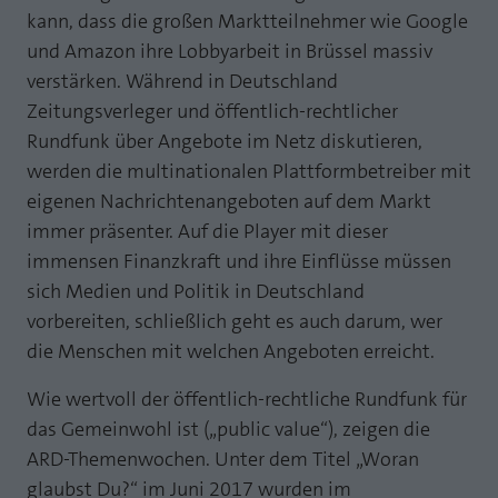
kann, dass die großen Marktteilnehmer wie Google
Laufzeit
1 Jahr
Zweck
PHPs Standard Sitzungs Identifikation
und Amazon ihre Lobbyarbeit in Brüssel massiv
Cookie von AT INTERNET zur Steuerung der
verstärken. Während in Deutschland
Zweck
erweiterten Script- und Ereignisbehandlung
Zeitungsverleger und öffentlich-rechtlicher
Rundfunk über Angebote im Netz diskutieren,
werden die multinationalen Plattformbetreiber mit
eigenen Nachrichtenangeboten auf dem Markt
immer präsenter. Auf die Player mit dieser
immensen Finanzkraft und ihre Einflüsse müssen
sich Medien und Politik in Deutschland
vorbereiten, schließlich geht es auch darum, wer
die Menschen mit welchen Angeboten erreicht.
Wie wertvoll der öffentlich-rechtliche Rundfunk für
das Gemeinwohl ist („public value“), zeigen die
ARD-Themenwochen. Unter dem Titel „Woran
glaubst Du?“ im Juni 2017 wurden im