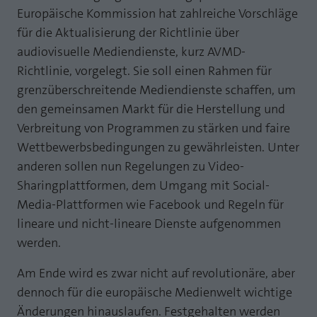
Webseite einwandfrei funktioniert.
Europäische Kommission hat zahlreiche Vorschläge
MP auf Mastodon
für die Aktualisierung der Richtlinie über
Name
Cookie-Informationen anzeigen
fe_typo_user
audiovisuelle Mediendienste, kurz AVMD-
MP auf LinkedIn
Anbieter
TYPO3
Richtlinie, vorgelegt. Sie soll einen Rahmen für
Statistik und Performance mit AT INTERNET
Newsletter
grenzüberschreitende Mediendienste schaffen, um
CROSS-DEVICE ANALYTICS LÖSUNG
Laufzeit
Session
den gemeinsamen Markt für die Herstellung und
Name
Cookie-Informationen anzeigen
atidvisitor
Dieses Cookie ist ein Standard-Session-
Verbreitung von Programmen zu stärken und faire
Cookie von TYPO3. Es speichert im Falle
Wettbewerbsbedingungen zu gewährleisten. Unter
Anbieter
AT INTERNET
eines Benutzer-Logins die Session ID
Zweck
anderen sollen nun Regelungen zu Video-
mithilfe derer der eingeloggte User
Laufzeit
1 Jahr
Sharingplattformen, dem Umgang mit Social-
wiedererkannt wird, um ihm Zugang zu
geschützten Bereichen zu gewähren.
Media-Plattformen wie Facebook und Regeln für
Cookie von AT INTERNET zur Steuerung der
Zweck
lineare und nicht-lineare Dienste aufgenommen
erweiterten Script- und Ereignisbehandlung
werden.
Name
PHPSESSID
Name
atuserid
Am Ende wird es zwar nicht auf revolutionäre, aber
Anbieter
php
dennoch für die europäische Medienwelt wichtige
Anbieter
AT INTERNET
Laufzeit
Ende der Sitzung
Änderungen hinauslaufen. Festgehalten werden