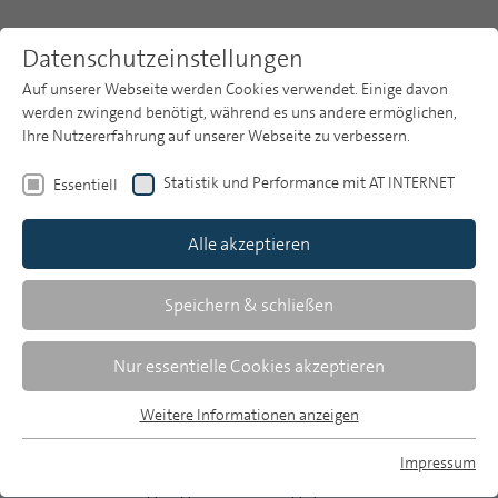
Datenschutzeinstellungen
Auf unserer Webseite werden Cookies verwendet. Einige davon
werden zwingend benötigt, während es uns andere ermöglichen,
Ihre Nutzererfahrung auf unserer Webseite zu verbessern.
Themen
Publikationsarchiv
2017
Statistik und Performance mit AT INTERNET
Essentiell
Heft 11
Publikationsarchiv
Alle akzeptieren
Studien
Manfred Krupp
Über uns
Speichern & schließen
Editorial
Suche
Nur essentielle Cookies akzeptieren
Es wird höchste Zeit: Der Medienmarkt entwickelt
Newsletter
Weitere Informationen anzeigen
Essentiell
sich in einer atemberaubenden Geschwindigkeit.
Essentielle Cookies werden für grundlegende Funktionen der
Nicht zuletzt müssen auch die rechtlichen
Impressum
Webseite benötigt. Dadurch ist gewährleistet, dass die
MP auf Bluesky
Rahmenbedingungen daran angepasst werden. Die