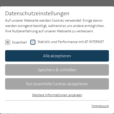
Datenschutzeinstellungen
Auf unserer Webseite werden Cookies verwendet. Einige davon
werden zwingend benötigt, während es uns andere ermöglichen,
Ihre Nutzererfahrung auf unserer Webseite zu verbessern.
Themen
Publikationsarchiv
2017
Statistik und Performance mit AT INTERNET
Essentiell
Heft 10
Publikationsarchiv
Alle akzeptieren
Studien
Klaus Goldhammer
Über uns
Speichern & schließen
Nachrichtennutzung online
Suche
Nur essentielle Cookies akzeptieren
Marktanalyse privater und öffentlich-
Newsletter
Weitere Informationen anzeigen
rechtlicher Informationsangebote im
Essentiell
Internet
Essentielle Cookies werden für grundlegende Funktionen der
Impressum
Webseite benötigt. Dadurch ist gewährleistet, dass die
MP auf Bluesky