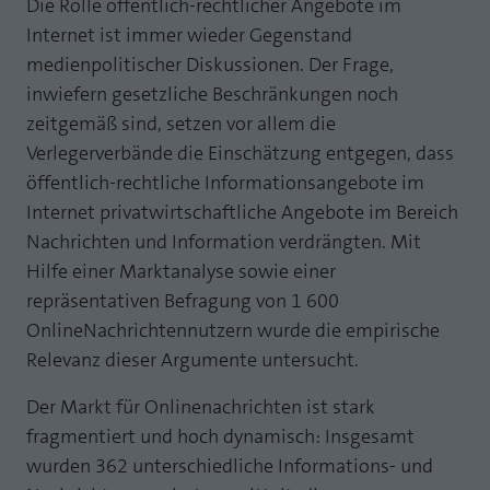
Die Rolle öffentlich-rechtlicher Angebote im
Webseite einwandfrei funktioniert.
Internet ist immer wieder Gegenstand
MP auf Mastodon
Name
Cookie-Informationen anzeigen
fe_typo_user
medienpolitischer Diskussionen. Der Frage,
MP auf LinkedIn
inwiefern gesetzliche Beschränkungen noch
Anbieter
TYPO3
Statistik und Performance mit AT INTERNET
zeitgemäß sind, setzen vor allem die
Newsletter
CROSS-DEVICE ANALYTICS LÖSUNG
Laufzeit
Session
Verlegerverbände die Einschätzung entgegen, dass
öffentlich-rechtliche Informationsangebote im
Name
Cookie-Informationen anzeigen
atidvisitor
Dieses Cookie ist ein Standard-Session-
Internet privatwirtschaftliche Angebote im Bereich
Cookie von TYPO3. Es speichert im Falle
Anbieter
AT INTERNET
Nachrichten und Information verdrängten. Mit
eines Benutzer-Logins die Session ID
Zweck
mithilfe derer der eingeloggte User
Hilfe einer Marktanalyse sowie einer
Laufzeit
1 Jahr
wiedererkannt wird, um ihm Zugang zu
repräsentativen Befragung von 1 600
geschützten Bereichen zu gewähren.
Cookie von AT INTERNET zur Steuerung der
OnlineNachrichtennutzern wurde die empirische
Zweck
erweiterten Script- und Ereignisbehandlung
Relevanz dieser Argumente untersucht.
Name
PHPSESSID
Der Markt für Onlinenachrichten ist stark
Name
atuserid
Anbieter
php
fragmentiert und hoch dynamisch: Insgesamt
wurden 362 unterschiedliche Informations- und
Anbieter
AT INTERNET
Laufzeit
Ende der Sitzung