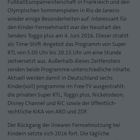
FußballEuropameisterschaft in Frankreich und den
Webseite einwandfrei funktioniert.
Olympischen Sommerspielen in Rio de Janeiro
MP auf Mastodon
Name
Cookie-Informationen anzeigen
fe_typo_user
wieder einige Besonderheiten auf. Interessant für
MP auf LinkedIn
den Kinder-Fernsehmarkt war der Neustart des
Anbieter
TYPO3
Statistik und Performance mit AT INTERNET
Senders Toggo plus am 4. Juni 2016. Dieser strahlt
Newsletter
CROSS-DEVICE ANALYTICS LÖSUNG
Laufzeit
Session
als Time-Shift-Angebot das Programm von Super
RTL von 5.00 Uhr bis 20.15 Uhr um eine Stunde
Name
Cookie-Informationen anzeigen
atidvisitor
Dieses Cookie ist ein Standard-Session-
zeitversetzt aus. Außerhalb dieses Zeitfensters
Cookie von TYPO3. Es speichert im Falle
Anbieter
AT INTERNET
eines Benutzer-Logins die Session ID
senden beide Programme unterschiedliche Inhalte.
Zweck
mithilfe derer der eingeloggte User
Aktuell werden damit in Deutschland sechs
Laufzeit
1 Jahr
wiedererkannt wird, um ihm Zugang zu
Kinder(voll) programme im Free-TV ausgestrahlt:
geschützten Bereichen zu gewähren.
Cookie von AT INTERNET zur Steuerung der
die privaten Super RTL, Toggo plus, Nickelodeon,
Zweck
erweiterten Script- und Ereignisbehandlung
Disney Channel und RiC sowie der öffentlich-
Name
PHPSESSID
rechtliche KiKA von ARD und ZDF.
Name
atuserid
Anbieter
php
Der Rückgang der linearen Fernsehnutzung bei
Kindern setzte sich 2016 fort. Die tägliche
Anbieter
AT INTERNET
Laufzeit
Ende der Sitzung