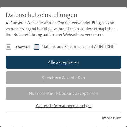
Datenschutzeinstellungen
Auf unserer Webseite werden Cookies verwendet. Einige davon
werden zwingend benötigt, während es uns andere ermöglichen,
Ihre Nutzererfahrung auf unserer Webseite zu verbessern.
Themen
Publikationsarchiv
2017
Statistik und Performance mit AT INTERNET
Essentiell
Heft 4
Publikationsarchiv
Alle akzeptieren
Studien
Sabine Feierabend/Annett Kahl
Über uns
Speichern & schließen
Was Kinder sehen
Suche
Nur essentielle Cookies akzeptieren
Eine Analyse der Fernsehnutzung Drei- bis
Newsletter
Weitere Informationen anzeigen
13-Jähriger 2016
Essentiell
Essentielle Cookies werden für grundlegende Funktionen der
Impressum
Das Fernsehjahr 2016 wies mit der
Webseite benötigt. Dadurch ist gewährleistet, dass die
MP auf Bluesky