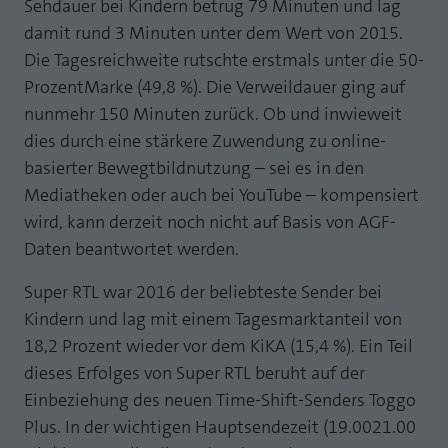
Sehdauer bei Kindern betrug 79 Minuten und lag
Laufzeit
1 Jahr
Zweck
PHPs Standard Sitzungs Identifikation
damit rund 3 Minuten unter dem Wert von 2015.
Die Tagesreichweite rutschte erstmals unter die 50-
Cookie von AT INTERNET zur Steuerung der
Zweck
ProzentMarke (49,8 %). Die Verweildauer ging auf
erweiterten Script- und Ereignisbehandlung
nunmehr 150 Minuten zurück. Ob und inwieweit
dies durch eine stärkere Zuwendung zu online-
basierter Bewegtbildnutzung – sei es in den
Mediatheken oder auch bei YouTube – kompensiert
wird, kann derzeit noch nicht auf Basis von AGF-
Daten beantwortet werden.
Super RTL war 2016 der beliebteste Sender bei
Kindern und lag mit einem Tagesmarktanteil von
18,2 Prozent wieder vor dem KiKA (15,4 %). Ein Teil
dieses Erfolges von Super RTL beruht auf der
Einbeziehung des neuen Time-Shift-Senders Toggo
Plus. In der wichtigen Hauptsendezeit (19.0021.00