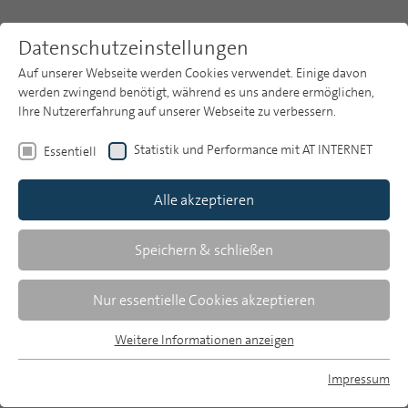
Datenschutzeinstellungen
Auf unserer Webseite werden Cookies verwendet. Einige davon
werden zwingend benötigt, während es uns andere ermöglichen,
Ihre Nutzererfahrung auf unserer Webseite zu verbessern.
Themen
Publikationsarchiv
2019
Statistik und Performance mit AT INTERNET
Essentiell
Heft 10
Publikationsarchiv
Alle akzeptieren
Studien
Birgit van Eimeren
Über uns
Speichern & schließen
EBU Core Values und ARD-
Suche
Nur essentielle Cookies akzeptieren
Wertesystem
Newsletter
Weitere Informationen anzeigen
Überprüfbarkeit und Einsatz im Dialog mit
Essentiell
dem Publikum
Essentielle Cookies werden für grundlegende Funktionen der
Impressum
Webseite benötigt. Dadurch ist gewährleistet, dass die
MP auf Bluesky