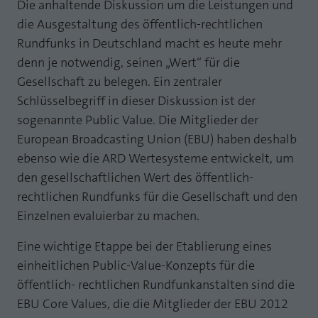
Webseite einwandfrei funktioniert.
Die anhaltende Diskussion um die Leistungen und
die Ausgestaltung des öffentlich-rechtlichen
MP auf Mastodon
Name
Cookie-Informationen anzeigen
fe_typo_user
Rundfunks in Deutschland macht es heute mehr
MP auf LinkedIn
denn je notwendig, seinen „Wert“ für die
Anbieter
TYPO3
Statistik und Performance mit AT INTERNET
Gesellschaft zu belegen. Ein zentraler
Newsletter
CROSS-DEVICE ANALYTICS LÖSUNG
Laufzeit
Session
Schlüsselbegriff in dieser Diskussion ist der
sogenannte Public Value. Die Mitglieder der
Name
Cookie-Informationen anzeigen
atidvisitor
Dieses Cookie ist ein Standard-Session-
European Broadcasting Union (EBU) haben deshalb
Cookie von TYPO3. Es speichert im Falle
Anbieter
AT INTERNET
eines Benutzer-Logins die Session ID
ebenso wie die ARD Wertesysteme entwickelt, um
Zweck
mithilfe derer der eingeloggte User
den gesellschaftlichen Wert des öffentlich-
Laufzeit
1 Jahr
wiedererkannt wird, um ihm Zugang zu
rechtlichen Rundfunks für die Gesellschaft und den
geschützten Bereichen zu gewähren.
Cookie von AT INTERNET zur Steuerung der
Einzelnen evaluierbar zu machen.
Zweck
erweiterten Script- und Ereignisbehandlung
Eine wichtige Etappe bei der Etablierung eines
Name
PHPSESSID
einheitlichen Public-Value-Konzepts für die
Name
atuserid
Anbieter
php
öffentlich- rechtlichen Rundfunkanstalten sind die
Anbieter
AT INTERNET
EBU Core Values, die die Mitglieder der EBU 2012
Laufzeit
Ende der Sitzung