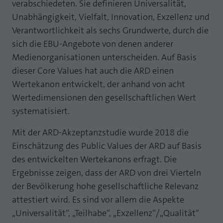
verabschiedeten. Sie definieren Universalität,
Laufzeit
1 Jahr
Zweck
PHPs Standard Sitzungs Identifikation
Unabhängigkeit, Vielfalt, Innovation, Exzellenz und
Verantwortlichkeit als sechs Grundwerte, durch die
Cookie von AT INTERNET zur Steuerung der
Zweck
erweiterten Script- und Ereignisbehandlung
sich die EBU-Angebote von denen anderer
Medienorganisationen unterscheiden. Auf Basis
dieser Core Values hat auch die ARD einen
Wertekanon entwickelt, der anhand von acht
Wertedimensionen den gesellschaftlichen Wert
systematisiert.
Mit der ARD-Akzeptanzstudie wurde 2018 die
Einschätzung des Public Values der ARD auf Basis
des entwickelten Wertekanons erfragt. Die
Ergebnisse zeigen, dass der ARD von drei Vierteln
der Bevölkerung hohe gesellschaftliche Relevanz
attestiert wird. Es sind vor allem die Aspekte
„Universalität“, „Teilhabe“, „Exzellenz“/„Qualität“