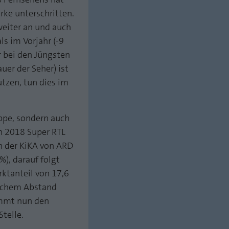
rke unterschritten.
weiter an und auch
ls im Vorjahr (-9
r bei den Jüngsten
uer der Seher) ist
utzen, tun dies im
uppe, sondern auch
ch 2018 Super RTL
en der KiKA von ARD
%), darauf folgt
rktanteil von 17,6
lichem Abstand
immt nun den
Stelle.