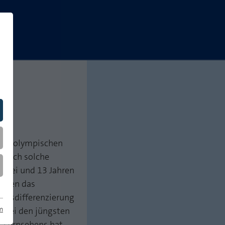
 die olympischen
n sich solche
 drei und 13 Jahren
sehen das
 Ausdifferenzierung
m
 bei den jüngsten
s Fernsehens hat