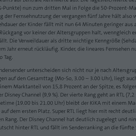
funktioniert.
%-Punkte) nun zum dritten Mal in Folge die 50-Prozent-Ma
Name
Cookie-Informationen anzeigen
fe_typo_user
g der Fernsehnutzung der vergangen fünf Jahre hält also 
ehdauer der Kinder fällt mit nun 64 Minuten geringer aus a
Anbieter
TYPO3
Statistik und Performance mit AT INTERNET
Rückgang vor keiner der Altersgruppen halt, wenngleich e
CROSS-DEVICE ANALYTICS LÖSUNG
lt. Die Verweildauer als dritte wichtige Kenngröße (Sehda
Laufzeit
Session
em Jahr erneut rückläufig. Kinder, die lineares Fernsehen n
Name
Cookie-Informationen anzeigen
atidvisitor
Dieses Cookie ist ein Standard-Session-Cookie von
o Tag.
TYPO3. Es speichert im Falle eines Benutzer-Logins
Anbieter
AT INTERNET
Zweck
die Session ID mithilfe derer der eingeloggte User
ndersender unterscheiden sich nicht nur je nach Altersgr
wiedererkannt wird, um ihm Zugang zu
Laufzeit
1 Jahr
gen auf den Gesamttag (Mo-So, 3.00 – 3.00 Uhr), liegt au
geschützten Bereichen zu gewähren.
inem Marktanteil von 15,8 Prozent an der Spitze, es folg
Cookie von AT INTERNET zur Steuerung der
Zweck
r Disney Channel (9,9 %). Der vierte Rang geht an RTL (7,2 
erweiterten Script- und Ereignisbehandlung
Name
PHPSESSID
imetime (19.00 bis 21.00 Uhr) bleibt der KiKA mit einem Ma
auf dem ersten Platz. Super RTL liegt hier mit recht deut
Anbieter
php
Name
atuserid
en Rang. Der Disney Channel hat deutlich zugelegt und n
Laufzeit
Ende der Sitzung
rutscht hinter RTL und fällt im Senderranking an die fünfte 
Anbieter
AT INTERNET