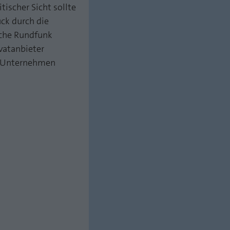
ischer Sicht sollte
uck durch die
liche Rundfunk
vatanbieter
n Unternehmen