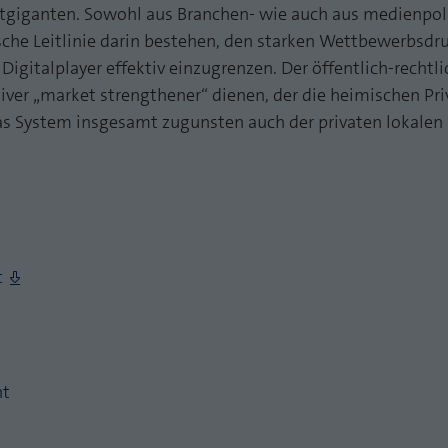
Zweck
PHPs Standard Sitzungs Identifikation
etgiganten. Sowohl aus Branchen- wie auch aus medienpolit
Laufzeit
1 Jahr
sche Leitlinie darin bestehen, den starken Wettbewerbsdr
Cookie von AT INTERNET zur Steuerung der
Digitalplayer effektiv einzugrenzen. Der öffentlich-recht
Zweck
erweiterten Script- und Ereignisbehandlung
iver „market strengthener“ dienen, der die heimischen Pri
s System insgesamt zugunsten auch der privaten lokale
t
ht