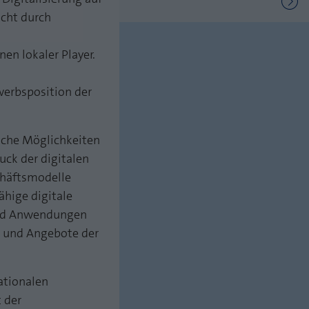
cht durch
n lokaler Player.
werbsposition der
ische Möglichkeiten
ck der digitalen
chäftsmodelle
ähige digitale
und Anwendungen
en und Angebote der
ationalen
 der