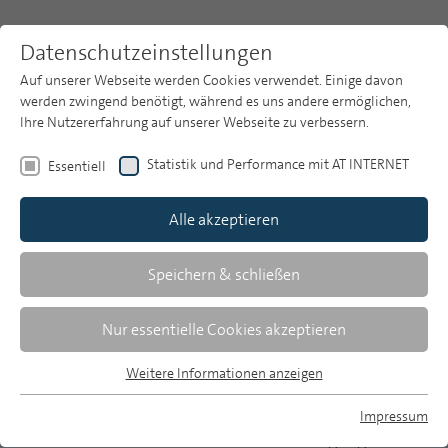
Datenschutzeinstellungen
Auf unserer Webseite werden Cookies verwendet. Einige davon
werden zwingend benötigt, während es uns andere ermöglichen,
Ihre Nutzererfahrung auf unserer Webseite zu verbessern.
Themen
Publikationsarchiv
2021
Statistik und Performance mit AT INTERNET
Essentiell
Heft 1
Publikationsarchiv
Alle akzeptieren
Studien
Manfred Krupp
Über uns
Speichern & schließen
Editorial
Suche
Nur essentielle Cookies akzeptieren
Unternehmen haben eine gesellschaftliche
Newsletter
Weitere Informationen anzeigen
Essentiell
Verantwortung, beim öffentlich-rechtlichen
Essentielle Cookies werden für grundlegende Funktionen der
Rundfunk ist sie sogar im Auftrag festgeschrieben.
Impressum
Webseite benötigt. Dadurch ist gewährleistet, dass die
MP auf Bluesky
Allen Menschen einen barrierefreien Zugang zu