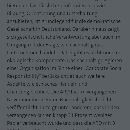
Webseite einwandfrei funktioniert.
bieten und verlässlich zu informieren sowie
MP auf Mastodon
Bildung, Orientierung und Unterhaltung
Name
Cookie-Informationen anzeigen
fe_typo_user
anzubieten, ist grundlegend für die demokratische
MP auf LinkedIn
Anbieter
TYPO3
Gesellschaft in Deutschland. Darüber hinaus zeigt
Statistik und Performance mit AT INTERNET
Newsletter
sich gesellschaftliche Verantwortung aber auch im
CROSS-DEVICE ANALYTICS LÖSUNG
Laufzeit
Session
Umgang mit der Frage, wie nachhaltig das
Name
Cookie-Informationen anzeigen
atidvisitor
Dieses Cookie ist ein Standard-Session-
Unternehmen handelt. Dabei gibt es nicht nur eine
Cookie von TYPO3. Es speichert im Falle
ökologische Komponente. Das nachhaltige Agieren
Anbieter
AT INTERNET
eines Benutzer-Logins die Session ID
Zweck
einer Organisation im Sinne einer „Corporate Social
mithilfe derer der eingeloggte User
Laufzeit
1 Jahr
Responsibility“ berücksichtigt auch weitere
wiedererkannt wird, um ihm Zugang zu
geschützten Bereichen zu gewähren.
Aspekte wie ethisches Handeln und
Cookie von AT INTERNET zur Steuerung der
Zweck
Chancengleichheit. Die ARD hat im vergangenen
erweiterten Script- und Ereignisbehandlung
November ihren ersten Nachhaltigkeitsbericht
Name
PHPSESSID
veröffentlicht. Er zeigt unter anderem, dass in den
Name
atuserid
Anbieter
php
vergangenen Jahren knapp 31 Prozent weniger
Papier verbraucht wurde und dass die ARD mit 3
Anbieter
AT INTERNET
Laufzeit
Ende der Sitzung