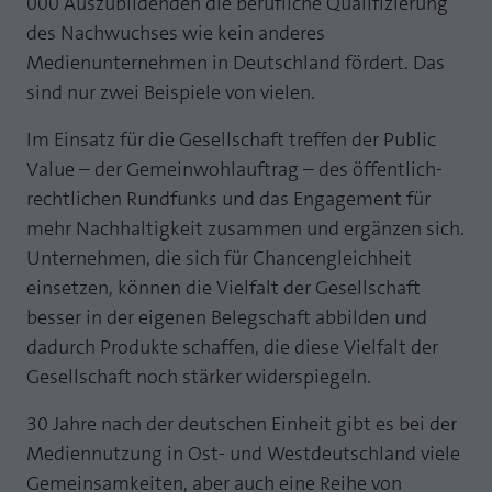
000 Auszubildenden die berufliche Qualifizierung
Laufzeit
1 Jahr
des Nachwuchses wie kein anderes
Zweck
PHPs Standard Sitzungs Identifikation
Medienunternehmen in Deutschland fördert. Das
Cookie von AT INTERNET zur Steuerung der
Zweck
sind nur zwei Beispiele von vielen.
erweiterten Script- und Ereignisbehandlung
Im Einsatz für die Gesellschaft treffen der Public
Value – der Gemeinwohlauftrag – des öffentlich-
rechtlichen Rundfunks und das Engagement für
mehr Nachhaltigkeit zusammen und ergänzen sich.
Unternehmen, die sich für Chancengleichheit
einsetzen, können die Vielfalt der Gesellschaft
besser in der eigenen Belegschaft abbilden und
dadurch Produkte schaffen, die diese Vielfalt der
Gesellschaft noch stärker widerspiegeln.
30 Jahre nach der deutschen Einheit gibt es bei der
Mediennutzung in Ost- und Westdeutschland viele
Gemeinsamkeiten, aber auch eine Reihe von