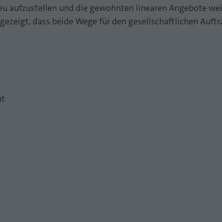
Zweck
PHPs Standard Sitzungs Identifikation
u aufzustellen und die gewohnten linearen Angebote wei
Laufzeit
1 Jahr
ezeigt, dass beide Wege für den gesellschaftlichen Auftr
Cookie von AT INTERNET zur Steuerung der
Zweck
erweiterten Script- und Ereignisbehandlung
ht