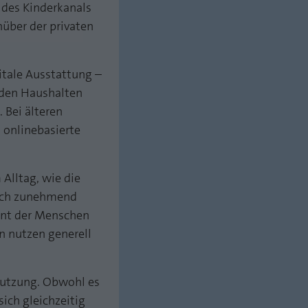
 des Kinderkanals
nüber der privaten
itale Ausstattung –
n den Haushalten
 Bei älteren
 onlinebasierte
 Alltag, wie die
ich zunehmend
ent der Menschen
n nutzen generell
nutzung. Obwohl es
ich gleichzeitig