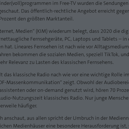
funktioniert.
Kinder(voll)programmen im Free-TV wurden die Sendungen
eschaut. Das öffentlich-rechtliche Angebot erreicht gege
Name
Cookie-Informationen anzeigen
fe_typo_user
Prozent den größten Marktanteil.
Anbieter
TYPO3
Statistik und Performance mit AT INTERNET
nternet, Medien“ (KIM) wiederum belegt, dass 2020 die dig
CROSS-DEVICE ANALYTICS LÖSUNG
Laufzeit
Session
rnettaugliche Fernsehgeräte, PC, Laptops und Tablets – i
at. Lineares Fernsehen ist nach wie vor Alltagsmedium.
Name
Cookie-Informationen anzeigen
atidvisitor
Dieses Cookie ist ein Standard-Session-Cookie von
ahren bekommen die sozialen Medien, speziell TikTok, und
TYPO3. Es speichert im Falle eines Benutzer-Logins
Anbieter
AT INTERNET
r Relevanz zu Lasten des klassischen Fernsehens.
Zweck
die Session ID mithilfe derer der eingeloggte User
wiedererkannt wird, um ihm Zugang zu
Laufzeit
1 Jahr
 das klassische Radio nach wie vor eine wichtige Rolle im
geschützten Bereichen zu gewähren.
ZDF-Massenkommunikation“ zeigt. Obwohl der Audiobere
Cookie von AT INTERNET zur Steuerung der
Zweck
assistenten oder on-demand genutzt wird, hören 70 Proz
erweiterten Script- und Ereignisbehandlung
Name
PHPSESSID
r Audio-Nutzungszeit klassisches Radio. Nur junge Mensche
erweile häufiger.
Anbieter
php
Name
atuserid
 anschaut, aus allen spricht der Umbruch in der Medien
Laufzeit
Ende der Sitzung
Anbieter
AT INTERNET
tlichen Medienhäuser eine besondere Herausforderung ist, s