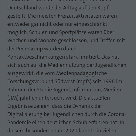
Webseite einwandfrei funktioniert.
Deutschland wurde der Alltag auf den Kopf
MP auf Mastodon
Name
Cookie-Informationen anzeigen
fe_typo_user
gestellt. Die meisten Freizeitaktivitäten waren
entweder gar nicht oder nur eingeschränkt
MP auf LinkedIn
Anbieter
TYPO3
Statistik und Performance mit AT INTERNET
möglich, Schulen und Sportplätze waren über
Newsletter
CROSS-DEVICE ANALYTICS LÖSUNG
Wochen und Monate geschlossen, und Treffen mit
Laufzeit
Session
der Peer-Group wurden durch
Name
Cookie-Informationen anzeigen
atidvisitor
Dieses Cookie ist ein Standard-Session-
Kontaktbeschränkungen stark limitiert. Das hat
Cookie von TYPO3. Es speichert im Falle
Anbieter
AT INTERNET
sich auch auf die Mediennutzung der Jugendlichen
eines Benutzer-Logins die Session ID
Zweck
ausgewirkt, die vom Medienpädagogische
mithilfe derer der eingeloggte User
Laufzeit
1 Jahr
wiedererkannt wird, um ihm Zugang zu
Forschungsverbund Südwest (mpfs) seit 1998 im
geschützten Bereichen zu gewähren.
Rahmen der Studie Jugend, Information, Medien
Cookie von AT INTERNET zur Steuerung der
Zweck
erweiterten Script- und Ereignisbehandlung
(JIM) jährlich untersucht wird. Die aktuellen
Ergebnisse zeigen, dass die Dynamik der
Name
PHPSESSID
Digitalisierung bei Jugendlichen durch die Corona-
Name
atuserid
Anbieter
php
Pandemie einen deutlichen Schub erfahren hat. In
Anbieter
AT INTERNET
diesem besonderen Jahr 2020 konnte in vielen
Laufzeit
Ende der Sitzung