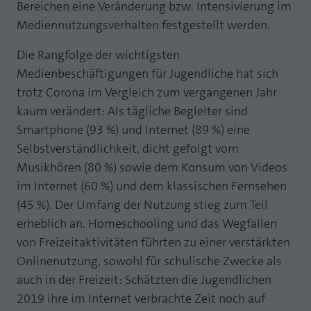
Bereichen eine Veränderung bzw. Intensivierung im
Laufzeit
1 Jahr
Zweck
PHPs Standard Sitzungs Identifikation
Mediennutzungsverhalten festgestellt werden.
Cookie von AT INTERNET zur Steuerung der
Zweck
Die Rangfolge der wichtigsten
erweiterten Script- und Ereignisbehandlung
Medienbeschäftigungen für Jugendliche hat sich
trotz Corona im Vergleich zum vergangenen Jahr
kaum verändert: Als tägliche Begleiter sind
Smartphone (93 %) und Internet (89 %) eine
Selbstverständlichkeit, dicht gefolgt vom
Musikhören (80 %) sowie dem Konsum von Videos
im Internet (60 %) und dem klassischen Fernsehen
(45 %). Der Umfang der Nutzung stieg zum Teil
erheblich an. Homeschooling und das Wegfallen
von Freizeitaktivitäten führten zu einer verstärkten
Onlinenutzung, sowohl für schulische Zwecke als
auch in der Freizeit: Schätzten die Jugendlichen
2019 ihre im Internet verbrachte Zeit noch auf