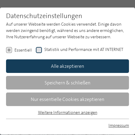
Datenschutzeinstellungen
Auf unserer Webseite werden Cookies verwendet. Einige davon
werden zwingend benötigt, während es uns andere ermöglichen,
Ihre Nutzererfahrung auf unserer Webseite zu verbessern.
Themen
Publikationsarchiv
2021
Statistik und Performance mit AT INTERNET
Essentiell
Heft 1
Publikationsarchiv
Alle akzeptieren
Studien
Sabine Feierabend/Stephan Glöckler/Hediye Kheredmand/Thomas
Über uns
Speichern & schließen
Rathgeb
Suche
Jugend, Information, Medien
Nur essentielle Cookies akzeptieren
Newsletter
Ergebnisse der JIM-Studie 2020
Weitere Informationen anzeigen
Essentiell
Essentielle Cookies werden für grundlegende Funktionen der
Impressum
Das Jahr 2020 stand ganz im Zeichen der Corona-
Webseite benötigt. Dadurch ist gewährleistet, dass die
MP auf Bluesky
Pandemie. Auch aus Sicht der Jugendlichen in