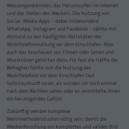
Messengerdiensten, das Herumsurfen im Internet
Laufzeit
1 Jahr
Zweck
PHPs Standard Sitzungs Identifikation
und das Stellen des Weckers. Die Nutzung von
Cookie von AT INTERNET zur Steuerung der
Social- Media-Apps – dabei insbesondere
Zweck
erweiterten Script- und Ereignisbehandlung
WhatsApp, Instagram und Facebook – zählte mit
Abstand zu den häufigsten Aktivitäten der
Mobiltelefonnutzung vor dem Einschlafen. Aber
auch das Anschauen von Filmen oder Serien und
Musikhören gehörten dazu. Für fast die Hälfte der
Befragten fühlte sich die Nutzung des
Mobiltelefons vor dem Einschlafen laut
Selbstauskunft so an, als würden sie noch einmal
nach dem Rechten sehen oder es vermittelte ihnen
ein beruhigendes Gefühl.
Zukünftig werden komplexe
Mehrmethodenstudien nötig sein, damit die
Medienforschung ein komplettes und valides Bild