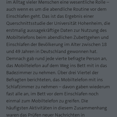
Webseite einwandfrei funktioniert.
im Alltag vieler Menschen eine wesentliche Rolle –
auch wenn es um die abendliche Routine vor dem
MP auf Mastodon
Name
Cookie-Informationen anzeigen
fe_typo_user
Einschlafen geht. Das ist das Ergebnis einer
MP auf LinkedIn
Querschnittsstudie der Universität Hohenheim, die
Anbieter
TYPO3
Statistik und Performance mit AT INTERNET
erstmalig aussagekräftige Daten zur Nutzung des
Newsletter
CROSS-DEVICE ANALYTICS LÖSUNG
Laufzeit
Session
Mobiltelefons beim abendlichen Zubettgehen und
Name
Cookie-Informationen anzeigen
atidvisitor
Einschlafen der Bevölkerung im Alter zwischen 18
Dieses Cookie ist ein Standard-Session-
und 49 Jahren in Deutschland gewonnen hat.
Cookie von TYPO3. Es speichert im Falle
Anbieter
AT INTERNET
eines Benutzer-Logins die Session ID
Demnach gab rund jede vierte befragte Person an,
Zweck
mithilfe derer der eingeloggte User
das Mobiltelefon auf dem Weg ins Bett mit in das
Laufzeit
1 Jahr
wiedererkannt wird, um ihm Zugang zu
Badezimmer zu nehmen. Über drei Viertel der
geschützten Bereichen zu gewähren.
Cookie von AT INTERNET zur Steuerung der
Befragten berichteten, das Mobiltelefon mit ins
Zweck
erweiterten Script- und Ereignisbehandlung
Schlafzimmer zu nehmen – davon gaben wiederum
Name
PHPSESSID
fast alle an, im Bett vor dem Einschlafen noch
Name
atuserid
einmal zum Mobiltelefon zu greifen. Die
Anbieter
php
häufigsten Aktivitäten in diesem Zusammenhang
Anbieter
AT INTERNET
Laufzeit
Ende der Sitzung
waren das Prüfen neuer Nachrichten in