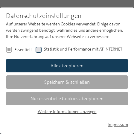
Datenschutzeinstellungen
Auf unserer Webseite werden Cookies verwendet. Einige davon
werden zwingend benötigt, während es uns andere ermöglichen,
Ihre Nutzererfahrung auf unserer Webseite zu verbessern.
Themen
Publikationsarchiv
2021
Statistik und Performance mit AT INTERNET
Essentiell
Heft 7-8
Publikationsarchiv
Alle akzeptieren
Studien
Astrid Jansen/Jens Vogelgesang
Über uns
Speichern & schließen
Nutzung des Mobiltelefons beim
Suche
Nur essentielle Cookies akzeptieren
Zubettgehen und Einschlafen
Newsletter
Weitere Informationen anzeigen
Ergebnisse aus einer Querschnittsstudie
Essentiell
Essentielle Cookies werden für grundlegende Funktionen der
Impressum
Das Smartphone spielt als permanenter Begleiter
Webseite benötigt. Dadurch ist gewährleistet, dass die
MP auf Bluesky