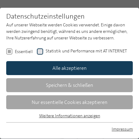
Datenschutzeinstellungen
Auf unserer Webseite werden Cookies verwendet. Einige davon
werden zwingend benötigt, während es uns andere ermöglichen,
Ihre Nutzererfahrung auf unserer Webseite zu verbessern.
Themen
Publikationsarchiv
2021
Statistik und Performance mit AT INTERNET
Essentiell
Heft 9
Publikationsarchiv
Alle akzeptieren
Studien
Uli Gleich/ARD-Forschungsdienst
Über uns
Speichern & schließen
Radio, Podcasts und Audiostreaming:
Suche
Nur essentielle Cookies akzeptieren
Wirkung auditiver Angebote
Newsletter
Weitere Informationen anzeigen
Essentiell
Laut der ma 2020 Audio erreichen Audio- und
Essentielle Cookies werden für grundlegende Funktionen der
Radioangebote in Deutschland täglich etwa drei
Impressum
Webseite benötigt. Dadurch ist gewährleistet, dass die
MP auf Bluesky
Viertel der Bevölkerung. Das (klassische) Radio