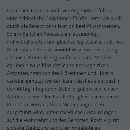
Laufzeit
1 Jahr
Zweck
PHPs Standard Sitzungs Identifikation
Die neuen Formen auditiver Angebote erfüllen
unterschiedliche Funktionen für die Hörer, die auch
Cookie von AT INTERNET zur Steuerung der
Zweck
erweiterten Script- und Ereignisbehandlung
durch die Rezeptionssituation beeinflusst werden.
So ermöglichen Podcasts ein ausgeprägt
individualisiertes und gleichzeitig sozial attraktives
Medienhandeln, das sowohl Wissensvermittlung
als auch Unterhaltung umfassen kann. Weil es
darüber hinaus hinsichtlich seiner kognitiven
Anforderungen von den Hörerinnen und Hörern
variabel genutzt werden kann, lässt es sich ideal in
den Alltag integrieren. Dabei ergeben sich je nach
Art der potenziellen Paralleltätigkeit, die neben der
Rezeption von auditiven Medienangeboten
ausgeführt wird, unterschiedliche Auswirkungen
auf die Wahrnehmung des Gehörten. Positiv wirkt
sich die Ergänzung auditiver Angebote auf