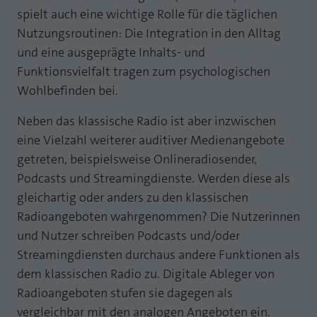
Webseite einwandfrei funktioniert.
spielt auch eine wichtige Rolle für die täglichen
MP auf Mastodon
Nutzungsroutinen: Die Integration in den Alltag
Name
Cookie-Informationen anzeigen
fe_typo_user
und eine ausgeprägte Inhalts- und
MP auf LinkedIn
Anbieter
TYPO3
Statistik und Performance mit AT INTERNET
Funktionsvielfalt tragen zum psychologischen
Newsletter
CROSS-DEVICE ANALYTICS LÖSUNG
Wohlbefinden bei.
Laufzeit
Session
Name
Cookie-Informationen anzeigen
atidvisitor
Neben das klassische Radio ist aber inzwischen
Dieses Cookie ist ein Standard-Session-
eine Vielzahl weiterer auditiver Medienangebote
Cookie von TYPO3. Es speichert im Falle
Anbieter
AT INTERNET
eines Benutzer-Logins die Session ID
getreten, beispielsweise Onlineradiosender,
Zweck
mithilfe derer der eingeloggte User
Podcasts und Streamingdienste. Werden diese als
Laufzeit
1 Jahr
wiedererkannt wird, um ihm Zugang zu
gleichartig oder anders zu den klassischen
geschützten Bereichen zu gewähren.
Cookie von AT INTERNET zur Steuerung der
Radioangeboten wahrgenommen? Die Nutzerinnen
Zweck
erweiterten Script- und Ereignisbehandlung
und Nutzer schreiben Podcasts und/oder
Name
PHPSESSID
Streamingdiensten durchaus andere Funktionen als
Name
atuserid
dem klassischen Radio zu. Digitale Ableger von
Anbieter
php
Radioangeboten stufen sie dagegen als
Anbieter
AT INTERNET
Laufzeit
Ende der Sitzung
vergleichbar mit den analogen Angeboten ein.