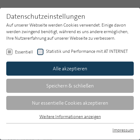
Datenschutzeinstellungen
Auf unserer Webseite werden Cookies verwendet. Einige davon
werden zwingend benötigt, während es uns andere ermöglichen,
Ihre Nutzererfahrung auf unserer Webseite zu verbessern.
Themen
Publikationsarchiv
2021
Statistik und Performance mit AT INTERNET
Essentiell
Heft 5
Publikationsarchiv
Alle akzeptieren
Studien
Über uns
Speichern & schließen
Statistik
Suche
Nur essentielle Cookies akzeptieren
Bruttowerbeaufwendungen Januar bis
Newsletter
März 2021
Weitere Informationen anzeigen
Essentiell
Essentielle Cookies werden für grundlegende Funktionen der
Impressum
Webseite benötigt. Dadurch ist gewährleistet, dass die
MP auf Bluesky