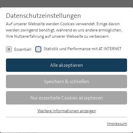
Datenschutzeinstellungen
Auf unserer Webseite werden Cookies verwendet. Einige davon
werden zwingend benötigt, während es uns andere ermöglichen,
Ihre Nutzererfahrung auf unserer Webseite zu verbessern.
Themen
Publikationsarchiv
2021
Statistik und Performance mit AT INTERNET
Essentiell
Heft 1
Publikationsarchiv
Alle akzeptieren
Studien
Über uns
Speichern & schließen
Zusammenfassungen
Suche
Nur essentielle Cookies akzeptieren
Newsletter
Weitere Informationen anzeigen
MP 1/2021, S. 78-80
Essentiell
Essentielle Cookies werden für grundlegende Funktionen der
Impressum
Download Volltext
Webseite benötigt. Dadurch ist gewährleistet, dass die
MP auf Bluesky