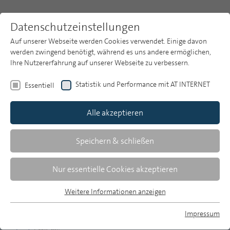
Datenschutzeinstellungen
Auf unserer Webseite werden Cookies verwendet. Einige davon
werden zwingend benötigt, während es uns andere ermöglichen,
Ihre Nutzererfahrung auf unserer Webseite zu verbessern.
Themen
Publikationsarchiv
2021
Statistik und Performance mit AT INTERNET
Essentiell
Heft 5
Publikationsarchiv
Alle akzeptieren
Studien
Über uns
Speichern & schließen
Zusammenfassungen
Suche
Nur essentielle Cookies akzeptieren
Newsletter
Weitere Informationen anzeigen
MP 5/2021, S. 331-332
Essentiell
Essentielle Cookies werden für grundlegende Funktionen der
Impressum
Download Volltext
Webseite benötigt. Dadurch ist gewährleistet, dass die
MP auf Bluesky