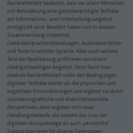
Barrierefreiheit bedeutet, dass vor allem Menschen
Laufzeit
1 Jahr
Zweck
PHPs Standard Sitzungs Identifikation
mit Behinderung eine gleichberechtigte Teilhabe
am Informations- und Unterhaltungsangebot
Cookie von AT INTERNET zur Steuerung der
Zweck
erweiterten Script- und Ereignisbehandlung
ermöglicht wird. Bewährt haben sich in diesem
Zusammenhang Untertitel,
Gebärdenspracheinblendungen, Audiodeskription
und Texte in Leichter Sprache. Aber auch weitere
Teile der Bevölkerung profitieren von einem
niedrigschwelligen Angebot. Denn fasst man
mediale Barrierefreiheit unter den Bedingungen
digitaler Teilhabe weiter als die physischen und
kognitiven Einschränkungen und ergänzt sie durch
soziodemografische und diversitätssensible
Perspektiven, dann ergeben sich neue
Handlungsbedarfe, die sowohl das Gros der
digitalen Ausspielwege als auch „versteckte“
Zugangsbarrieren für diverse Zielgruppen