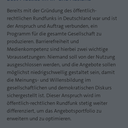
Webseite einwandfrei funktioniert.
MP auf Mastodon
Bereits mit der Gründung des öffentlich-
Name
Cookie-Informationen anzeigen
fe_typo_user
rechtlichen Rundfunks in Deutschland war und ist
MP auf LinkedIn
der Anspruch und Auftrag verbunden, ein
Anbieter
TYPO3
Statistik und Performance mit AT INTERNET
Programm für die gesamte Gesellschaft zu
Newsletter
CROSS-DEVICE ANALYTICS LÖSUNG
Laufzeit
Session
produzieren. Barrierefreiheit und
Name
Cookie-Informationen anzeigen
atidvisitor
Medienkompetenz sind hierbei zwei wichtige
Dieses Cookie ist ein Standard-Session-
Voraussetzungen: Niemand soll von der Nutzung
Cookie von TYPO3. Es speichert im Falle
Anbieter
AT INTERNET
eines Benutzer-Logins die Session ID
ausgeschlossen werden, und die Angebote sollen
Zweck
mithilfe derer der eingeloggte User
möglichst niedrigschwellig gestaltet sein, damit
Laufzeit
1 Jahr
wiedererkannt wird, um ihm Zugang zu
die Meinungs- und Willensbildung im
geschützten Bereichen zu gewähren.
Cookie von AT INTERNET zur Steuerung der
gesellschaftlichen und demokratischen Diskurs
Zweck
erweiterten Script- und Ereignisbehandlung
sichergestellt ist. Dieser Anspruch wird im
Name
PHPSESSID
öffentlich-rechtlichen Rundfunk stetig weiter
Name
atuserid
differenziert, um das Angebotsportfolio zu
Anbieter
php
erweitern und zu optimieren.
Anbieter
AT INTERNET
Laufzeit
Ende der Sitzung