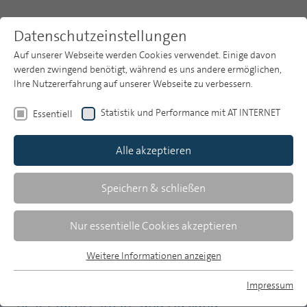
Datenschutzeinstellungen
Auf unserer Webseite werden Cookies verwendet. Einige davon
werden zwingend benötigt, während es uns andere ermöglichen,
Ihre Nutzererfahrung auf unserer Webseite zu verbessern.
Themen
Publikationsarchiv
2022
Statistik und Performance mit AT INTERNET
Essentiell
Heft 1
Publikationsarchiv
Alle akzeptieren
Studien
Inge Mohr/Dietmar Schiller
Über uns
Speichern & schließen
Mediale und digitale Teilhabe:
Suche
Nur essentielle Cookies akzeptieren
Barrierefreiheit und
Medienkompetenz im öffentlich-
Newsletter
Weitere Informationen anzeigen
Essentiell
rechtlichen Rundfunk
Essentielle Cookies werden für grundlegende Funktionen der
Impressum
Webseite benötigt. Dadurch ist gewährleistet, dass die
MP auf Bluesky
Best Practice im In- und Ausland