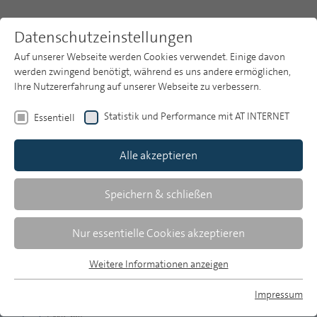
Datenschutzeinstellungen
Auf unserer Webseite werden Cookies verwendet. Einige davon
werden zwingend benötigt, während es uns andere ermöglichen,
Ihre Nutzererfahrung auf unserer Webseite zu verbessern.
Themen
Publikationsarchiv
2022
Statistik und Performance mit AT INTERNET
Essentiell
Heft 9
Publikationsarchiv
Alle akzeptieren
Studien
Über uns
Speichern & schließen
Zusammenfassungen
Suche
Nur essentielle Cookies akzeptieren
Newsletter
Weitere Informationen anzeigen
MP 9/2022, S. 457-458
Essentiell
Essentielle Cookies werden für grundlegende Funktionen der
Impressum
Download Volltext
Webseite benötigt. Dadurch ist gewährleistet, dass die
MP auf Bluesky