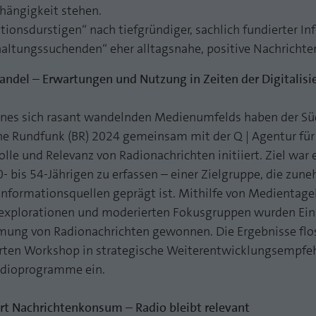
funktioniert.
bhängigkeit stehen.
ionsdurstigen“ nach tiefgründiger, sachlich fundierter I
Name
Cookie-Informationen anzeigen
fe_typo_user
altungssuchenden“ eher alltagsnahe, positive Nachrichte
Anbieter
TYPO3
Statistik und Performance mit AT INTERNET
ndel – Erwartungen und Nutzung in Zeiten der Digitalisi
CROSS-DEVICE ANALYTICS LÖSUNG
Laufzeit
Session
ines sich rasant wandelnden Medienumfelds haben der S
Name
Cookie-Informationen anzeigen
atidvisitor
Dieses Cookie ist ein Standard-Session-Cookie von
he Rundfunk (BR) 2024 gemeinsam mit der Q | Agentur für
TYPO3. Es speichert im Falle eines Benutzer-Logins
Anbieter
AT INTERNET
olle und Relevanz von Radionachrichten initiiert. Ziel war 
Zweck
die Session ID mithilfe derer der eingeloggte User
wiedererkannt wird, um ihm Zugang zu
- bis 54-Jährigen zu erfassen – einer Zielgruppe, die zun
Laufzeit
1 Jahr
geschützten Bereichen zu gewähren.
Informationsquellen geprägt ist. Mithilfe von Medientag
Cookie von AT INTERNET zur Steuerung der
explorationen und moderierten Fokusgruppen wurden Eins
Zweck
erweiterten Script- und Ereignisbehandlung
ng von Radionachrichten gewonnen. Die Ergebnisse flo
Name
PHPSESSID
erten Workshop in strategische Weiterentwicklungsempfe
Anbieter
php
Radioprogramme ein.
Name
atuserid
Laufzeit
Ende der Sitzung
Anbieter
AT INTERNET
ert Nachrichtenkonsum – Radio bleibt relevant