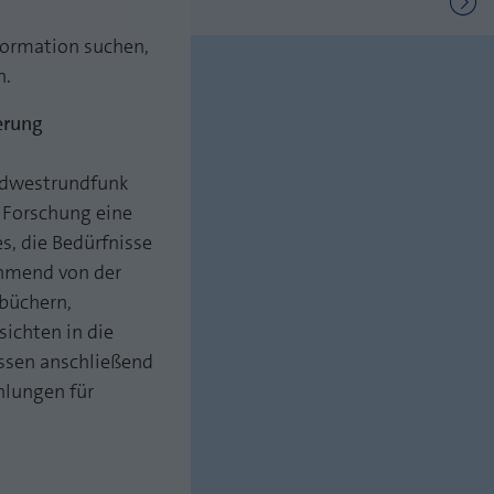
nformation suchen,
n.
erung
üdwestrundfunk
 Forschung eine
es, die Bedürfnisse
ehmend von der
ebüchern,
ichten in die
ssen anschließend
hlungen für