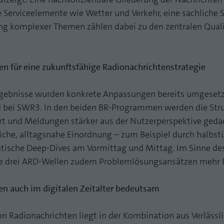
e Serviceelemente wie Wetter und Verkehr, eine sachliche
ng komplexer Themen zählen dabei zu den zentralen Qual
 für eine zukunftsfähige Radionachrichtenstrategie
ergebnisse wurden konkrete Anpassungen bereits umgesetz
nd bei SWR3. In den beiden BR-Programmen werden die Stru
iert und Meldungen stärker aus der Nutzerperspektive ged
liche, alltagsnahe Einordnung – zum Beispiel durch halbst
ische Deep-Dives am Vormittag und Mittag. Im Sinne des
ie drei ARD-Wellen zudem Problemlösungsansätzen mehr
en auch im digitalen Zeitalter bedeutsam
n Radionachrichten liegt in der Kombination aus Verlässli