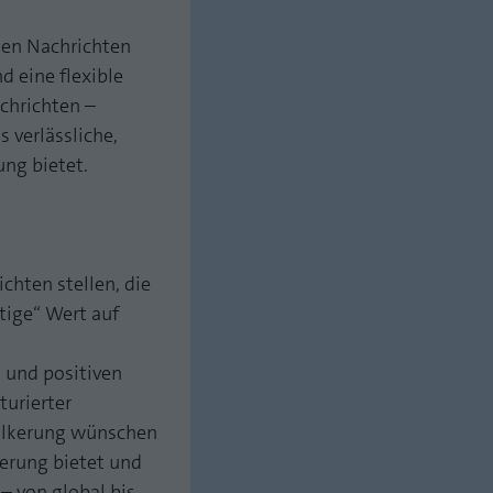
hen Nachrichten
d eine flexible
chrichten –
 verlässliche,
ung bietet.
chten stellen, die
tige“ Wert auf
 und positiven
turierter
völkerung wünschen
ierung bietet und
– von global bis