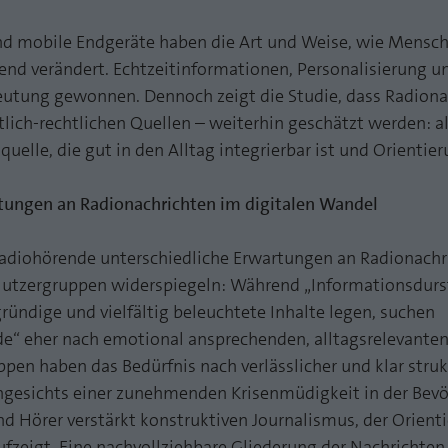
Zweck
PHPs Standard Sitzungs Identifikation
Laufzeit
1 Jahr
nd mobile Endgeräte haben die Art und Weise, wie Mensc
Cookie von AT INTERNET zur Steuerung der
nd verändert. Echtzeitinformationen, Personalisierung un
Zweck
erweiterten Script- und Ereignisbehandlung
utung gewonnen. Dennoch zeigt die Studie, dass Radiona
lich-rechtlichen Quellen – weiterhin geschätzt werden: als
uelle, die gut in den Alltag integrierbar ist und Orientier
tungen an Radionachrichten im digitalen Wandel
Radiohörende unterschiedliche Erwartungen an Radionachri
 Nutzergruppen widerspiegeln: Während „Informationsdurs
fgründige und vielfältig beleuchtete Inhalte legen, suchen
“ eher nach emotional ansprechenden, alltagsrelevanten
pen haben das Bedürfnis nach verlässlicher und klar struk
ngesichts einer zunehmenden Krisenmüdigkeit in der Be
nd Hörer verstärkt konstruktiven Journalismus, der Orient
fzeigt. Eine nachvollziehbare Gliederung der Nachrichten 