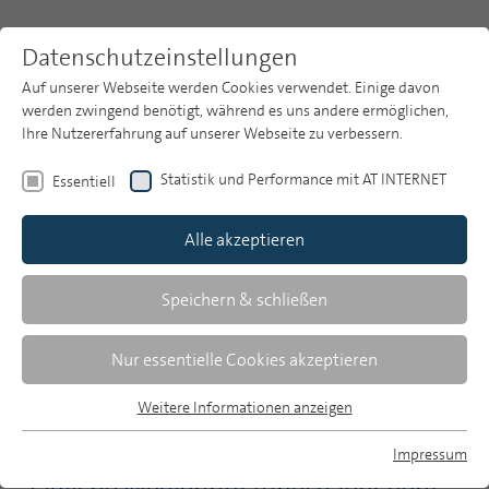
Datenschutzeinstellungen
Auf unserer Webseite werden Cookies verwendet. Einige davon
werden zwingend benötigt, während es uns andere ermöglichen,
Ihre Nutzererfahrung auf unserer Webseite zu verbessern.
Themen
Publikationsarchiv
2024
Statistik und Performance mit AT INTERNET
Essentiell
MP 30/2024: ARD/ZDF-
Publikationsarchiv
Medienstudie 2024 - Die
Alle akzeptieren
Studien
Mediennutzung der 30- bis
Über uns
Speichern & schließen
49-Jährigen – stabil bis
Suche
Nur essentielle Cookies akzeptieren
dynamisch
Newsletter
Weitere Informationen anzeigen
Essentiell
MP Spotlight
Essentielle Cookies werden für grundlegende Funktionen der
Impressum
Webseite benötigt. Dadurch ist gewährleistet, dass die
MP auf Bluesky