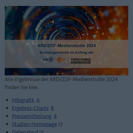
Laufzeit
1 Jahr
Zweck
PHPs Standard Sitzungs Identifikation
Cookie von AT INTERNET zur Steuerung der
Zweck
erweiterten Script- und Ereignisbehandlung
Alle Ergebnisse der ARD/ZDF-Medienstudie 2024
finden Sie hier.
Infografik
Ergebnis-Charts
Pressemitteilung
Studien-Homepage
Datenabruf