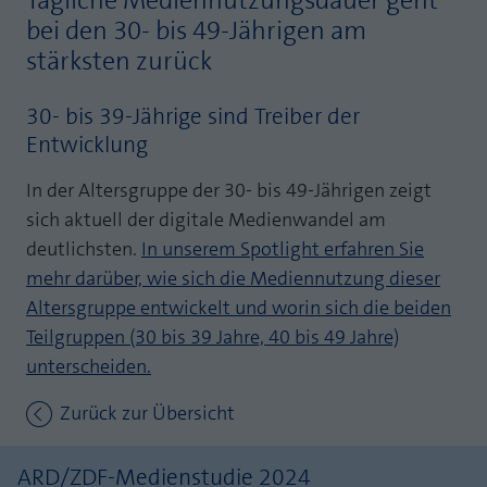
Tägliche Mediennutzungsdauer geht
Webseite einwandfrei funktioniert.
bei den 30- bis 49-Jährigen am
MP auf Mastodon
Name
Cookie-Informationen anzeigen
fe_typo_user
stärksten zurück
MP auf LinkedIn
Anbieter
TYPO3
Statistik und Performance mit AT INTERNET
30- bis 39-Jährige sind Treiber der
Newsletter
CROSS-DEVICE ANALYTICS LÖSUNG
Entwicklung
Laufzeit
Session
Name
Cookie-Informationen anzeigen
atidvisitor
In der Altersgruppe der 30- bis 49-Jährigen zeigt
Dieses Cookie ist ein Standard-Session-
Cookie von TYPO3. Es speichert im Falle
sich aktuell der digitale Medienwandel am
Anbieter
AT INTERNET
eines Benutzer-Logins die Session ID
deutlichsten.
In unserem Spotlight erfahren Sie
Zweck
mithilfe derer der eingeloggte User
Laufzeit
1 Jahr
mehr darüber, wie sich die Mediennutzung dieser
wiedererkannt wird, um ihm Zugang zu
Altersgruppe entwickelt und worin sich die beiden
geschützten Bereichen zu gewähren.
Cookie von AT INTERNET zur Steuerung der
Zweck
Teilgruppen (30 bis 39 Jahre, 40 bis 49 Jahre)
erweiterten Script- und Ereignisbehandlung
unterscheiden.
Name
PHPSESSID
Zurück zur Übersicht
Name
atuserid
Anbieter
php
Anbieter
AT INTERNET
ARD/ZDF-Medienstudie 2024
Laufzeit
Ende der Sitzung