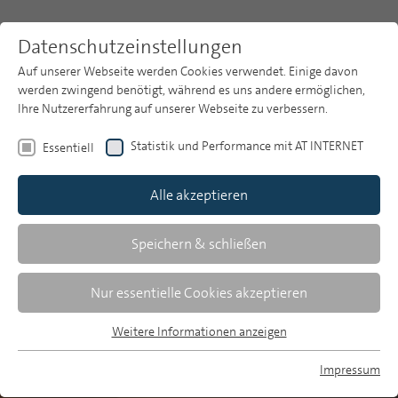
Datenschutzeinstellungen
Auf unserer Webseite werden Cookies verwendet. Einige davon
werden zwingend benötigt, während es uns andere ermöglichen,
Ihre Nutzererfahrung auf unserer Webseite zu verbessern.
Themen
Themen
Medieninhalte
Politik
Statistik und Performance mit AT INTERNET
Essentiell
Das Erste baut
Publikationsarchiv
Politikberichterstattung in
Alle akzeptieren
Studien
der Primetime aus
Über uns
Speichern & schließen
Suche
ARD-Programmanalyse 2024: Informationsprofile
Nur essentielle Cookies akzeptieren
Newsletter
Weitere Informationen anzeigen
Essentiell
Essentielle Cookies werden für grundlegende Funktionen der
Impressum
Webseite benötigt. Dadurch ist gewährleistet, dass die
MP auf Bluesky