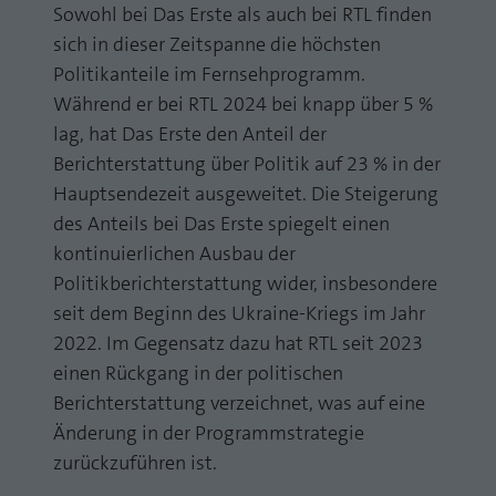
Sowohl bei Das Erste als auch bei RTL finden
Laufzeit
1 Jahr
Zweck
PHPs Standard Sitzungs Identifikation
sich in dieser Zeitspanne die höchsten
Cookie von AT INTERNET zur Steuerung der
Politikanteile im Fernsehprogramm.
Zweck
erweiterten Script- und Ereignisbehandlung
Während er bei RTL 2024 bei knapp über 5 %
lag, hat Das Erste den Anteil der
Berichterstattung über Politik auf 23 % in der
Hauptsendezeit ausgeweitet. Die Steigerung
des Anteils bei Das Erste spiegelt einen
kontinuierlichen Ausbau der
Politikberichterstattung wider, insbesondere
seit dem Beginn des Ukraine-Kriegs im Jahr
2022. Im Gegensatz dazu hat RTL seit 2023
einen Rückgang in der politischen
Berichterstattung verzeichnet, was auf eine
Änderung in der Programmstrategie
zurückzuführen ist.