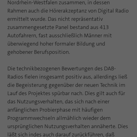
Webseite einwandfrei funktioniert.
Nordrhein-Westfalen zusammen, in dessen
Rahmen auch die Hörerakzeptanz von Digital Radio
Name
Cookie-Informationen anzeigen
fe_typo_user
ermittelt wurde. Das nicht repräsentativ
zusammengesetzte Panel bestand aus 413
Anbieter
TYPO3
Statistik und Performance mit AT INTERNET
Autofahrern, fast ausschließlich Männer mit
CROSS-DEVICE ANALYTICS LÖSUNG
Laufzeit
Session
überwiegend hoher formaler Bildung und
Name
Cookie-Informationen anzeigen
atidvisitor
gehobener Berufsposition.
Dieses Cookie ist ein Standard-Session-
Cookie von TYPO3. Es speichert im Falle
Anbieter
AT INTERNET
eines Benutzer-Logins die Session ID
Die technikbezogenen Bewertungen des DAB-
Zweck
mithilfe derer der eingeloggte User
Radios fielen insgesamt positiv aus, allerdings ließ
Laufzeit
1 Jahr
wiedererkannt wird, um ihm Zugang zu
die Begeisterung gegenüber der neuen Technik im
geschützten Bereichen zu gewähren.
Cookie von AT INTERNET zur Steuerung der
Lauf des Projektes spürbar nach. Dies gilt auch für
Zweck
erweiterten Script- und Ereignisbehandlung
das Nutzungsverhalten, das sich nach einer
Name
PHPSESSID
anfänglichen Probierphase mit häufigen
Name
atuserid
Programmwechseln allmählich wieder dem
Anbieter
php
ursprünglichen Nutzungsverhalten annäherte. Dies
Anbieter
AT INTERNET
Laufzeit
Ende der Sitzung
läßt sich indes auch darauf zurückführen, daß