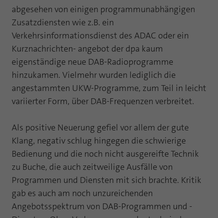
abgesehen von einigen programmunabhängigen
Laufzeit
1 Jahr
Zweck
PHPs Standard Sitzungs Identifikation
Zusatzdiensten wie z.B. ein
Cookie von AT INTERNET zur Steuerung der
Verkehrsinformationsdienst des ADAC oder ein
Zweck
erweiterten Script- und Ereignisbehandlung
Kurznachrichten- angebot der dpa kaum
eigenständige neue DAB-Radioprogramme
hinzukamen. Vielmehr wurden lediglich die
angestammten UKW-Programme, zum Teil in leicht
variierter Form, über DAB-Frequenzen verbreitet.
Als positive Neuerung gefiel vor allem der gute
Klang, negativ schlug hingegen die schwierige
Bedienung und die noch nicht ausgereifte Technik
zu Buche, die auch zeitweilige Ausfälle von
Programmen und Diensten mit sich brachte. Kritik
gab es auch am noch unzureichenden
Angebotsspektrum von DAB-Programmen und -