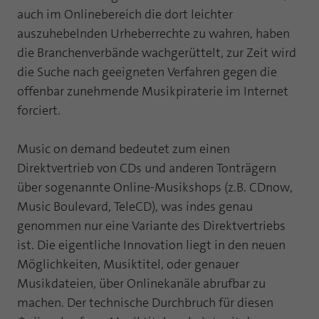
auch im Onlinebereich die dort leichter
Laufzeit
1 Jahr
Zweck
PHPs Standard Sitzungs Identifikation
auszuhebelnden Urheberrechte zu wahren, haben
Cookie von AT INTERNET zur Steuerung der
die Branchenverbände wachgerüttelt, zur Zeit wird
Zweck
erweiterten Script- und Ereignisbehandlung
die Suche nach geeigneten Verfahren gegen die
offenbar zunehmende Musikpiraterie im Internet
forciert.
Music on demand bedeutet zum einen
Direktvertrieb von CDs und anderen Tonträgern
über sogenannte Online-Musikshops (z.B. CDnow,
Music Boulevard, TeleCD), was indes genau
genommen nur eine Variante des Direktvertriebs
ist. Die eigentliche Innovation liegt in den neuen
Möglichkeiten, Musiktitel, oder genauer
Musikdateien, über Onlinekanäle abrufbar zu
machen. Der technische Durchbruch für diesen