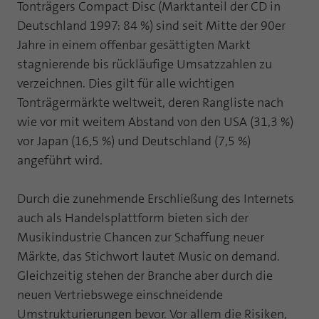
Webseite einwandfrei funktioniert.
Tonträgers Compact Disc (Marktanteil der CD in
Deutschland 1997: 84 %) sind seit Mitte der 90er
Name
Cookie-Informationen anzeigen
fe_typo_user
Jahre in einem offenbar gesättigten Markt
stagnierende bis rückläufige Umsatzzahlen zu
Anbieter
TYPO3
Statistik und Performance mit AT INTERNET
verzeichnen. Dies gilt für alle wichtigen
CROSS-DEVICE ANALYTICS LÖSUNG
Laufzeit
Session
Tonträgermärkte weltweit, deren Rangliste nach
Name
Cookie-Informationen anzeigen
atidvisitor
wie vor mit weitem Abstand von den USA (31,3 %)
Dieses Cookie ist ein Standard-Session-
vor Japan (16,5 %) und Deutschland (7,5 %)
Cookie von TYPO3. Es speichert im Falle
Anbieter
AT INTERNET
eines Benutzer-Logins die Session ID
angeführt wird.
Zweck
mithilfe derer der eingeloggte User
Laufzeit
1 Jahr
wiedererkannt wird, um ihm Zugang zu
Durch die zunehmende Erschließung des Internets
geschützten Bereichen zu gewähren.
Cookie von AT INTERNET zur Steuerung der
auch als Handelsplattform bieten sich der
Zweck
erweiterten Script- und Ereignisbehandlung
Musikindustrie Chancen zur Schaffung neuer
Name
PHPSESSID
Märkte, das Stichwort lautet Music on demand.
Name
atuserid
Gleichzeitig stehen der Branche aber durch die
Anbieter
php
neuen Vertriebswege einschneidende
Anbieter
AT INTERNET
Laufzeit
Ende der Sitzung
Umstrukturierungen bevor. Vor allem die Risiken,