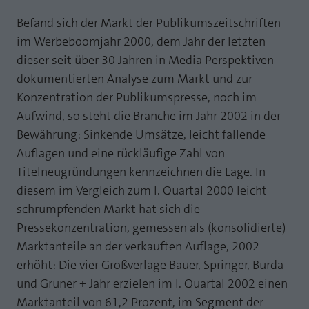
Webseite einwandfrei funktioniert.
Befand sich der Markt der Publikumszeitschriften
MP auf Mastodon
Name
Cookie-Informationen anzeigen
fe_typo_user
im Werbeboomjahr 2000, dem Jahr der letzten
MP auf LinkedIn
dieser seit über 30 Jahren in Media Perspektiven
Anbieter
TYPO3
Statistik und Performance mit AT INTERNET
dokumentierten Analyse zum Markt und zur
Newsletter
CROSS-DEVICE ANALYTICS LÖSUNG
Laufzeit
Session
Konzentration der Publikumspresse, noch im
Aufwind, so steht die Branche im Jahr 2002 in der
Name
Cookie-Informationen anzeigen
atidvisitor
Dieses Cookie ist ein Standard-Session-
Bewährung: Sinkende Umsätze, leicht fallende
Cookie von TYPO3. Es speichert im Falle
Anbieter
AT INTERNET
eines Benutzer-Logins die Session ID
Auflagen und eine rückläufige Zahl von
Zweck
mithilfe derer der eingeloggte User
Titelneugründungen kennzeichnen die Lage. In
Laufzeit
1 Jahr
wiedererkannt wird, um ihm Zugang zu
diesem im Vergleich zum I. Quartal 2000 leicht
geschützten Bereichen zu gewähren.
Cookie von AT INTERNET zur Steuerung der
schrumpfenden Markt hat sich die
Zweck
erweiterten Script- und Ereignisbehandlung
Pressekonzentration, gemessen als (konsolidierte)
Name
PHPSESSID
Marktanteile an der verkauften Auflage, 2002
erhöht: Die vier Großverlage Bauer, Springer, Burda
Name
atuserid
Anbieter
php
und Gruner + Jahr erzielen im I. Quartal 2002 einen
Anbieter
AT INTERNET
Laufzeit
Ende der Sitzung
Marktanteil von 61,2 Prozent, im Segment der