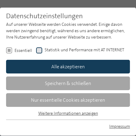
Datenschutzeinstellungen
Auf unserer Webseite werden Cookies verwendet. Einige davon
werden zwingend benötigt, während es uns andere ermöglichen,
Ihre Nutzererfahrung auf unserer Webseite zu verbessern.
Themen
Publikationsarchiv
2002
Statistik und Performance mit AT INTERNET
Essentiell
Heft 9
Publikationsarchiv
Alle akzeptieren
Studien
Andreas Vogel
Über uns
Speichern & schließen
Publikumszeitschriften: Dominanz der
Suche
Nur essentielle Cookies akzeptieren
Großverlage gestiegen
Newsletter
Weitere Informationen anzeigen
Daten zum Markt und zur Konzentration
Essentiell
der Publikumspresse in Deutschland im I.
Essentielle Cookies werden für grundlegende Funktionen der
Impressum
Webseite benötigt. Dadurch ist gewährleistet, dass die
Quartal 2002
MP auf Bluesky