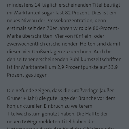
mindestens 14-täglich erscheinenden Titel beträgt
Laufzeit
1 Jahr
Zweck
PHPs Standard Sitzungs Identifikation
ihr Marktanteil sogar fast 82 Prozent. Dies ist ein
Cookie von AT INTERNET zur Steuerung der
neues Niveau der Pressekonzentration, denn
Zweck
erweiterten Script- und Ereignisbehandlung
erstmals seit den 70er Jahren wird die 80-Prozent-
Marke überschritten. Vier von fünf ein- oder
zweiwöchentlich erscheinenden Heften sind damit
diesen vier Großverlagen zuzurechnen. Auch bei
den seltener erscheinenden Publikumszeitschriften
ist ihr Marktanteil um 2,9 Prozentpunkte auf 33,9
Prozent gestiegen.
Die Befunde zeigen, dass die Großverlage (außer
Gruner + Jahr) die gute Lage der Branche vor dem
konjunkturellen Einbruch zu weiterem
Titelwachstum genutzt haben. Die Hälfte der
neuen IVW-gemeldeten Titel haben die