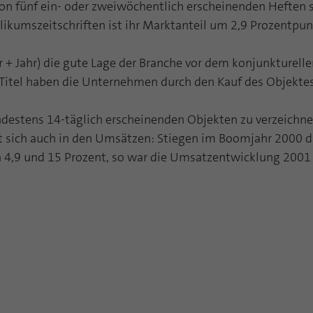
funktioniert.
von fünf ein- oder zweiwöchentlich erscheinenden Heften 
ikumszeitschriften ist ihr Marktanteil um 2,9 Prozentpun
Name
Cookie-Informationen anzeigen
fe_typo_user
r + Jahr) die gute Lage der Branche vor dem konjunkturel
Anbieter
TYPO3
Statistik und Performance mit AT INTERNET
Titel haben die Unternehmen durch den Kauf des Objektes
CROSS-DEVICE ANALYTICS LÖSUNG
Laufzeit
Session
Name
Cookie-Informationen anzeigen
atidvisitor
destens 14-täglich erscheinenden Objekten zu verzeichne
Dieses Cookie ist ein Standard-Session-Cookie von
gelt sich auch in den Umsätzen: Stiegen im Boomjahr 2000
TYPO3. Es speichert im Falle eines Benutzer-Logins
Anbieter
AT INTERNET
Zweck
die Session ID mithilfe derer der eingeloggte User
n 4,9 und 15 Prozent, so war die Umsatzentwicklung 2001 
wiedererkannt wird, um ihm Zugang zu
Laufzeit
1 Jahr
geschützten Bereichen zu gewähren.
Cookie von AT INTERNET zur Steuerung der
Zweck
erweiterten Script- und Ereignisbehandlung
Name
PHPSESSID
Anbieter
php
Name
atuserid
Laufzeit
Ende der Sitzung
Anbieter
AT INTERNET