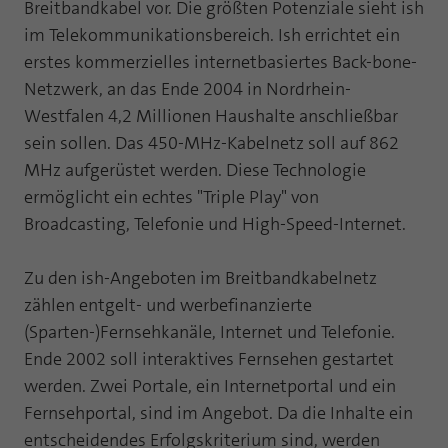
Webseite einwandfrei funktioniert.
Breitbandkabel vor. Die größten Potenziale sieht ish
im Telekommunikationsbereich. Ish errichtet ein
Name
Cookie-Informationen anzeigen
fe_typo_user
erstes kommerzielles internetbasiertes Back-bone-
Netzwerk, an das Ende 2004 in Nordrhein-
Anbieter
TYPO3
Statistik und Performance mit AT INTERNET
Westfalen 4,2 Millionen Haushalte anschließbar
CROSS-DEVICE ANALYTICS LÖSUNG
Laufzeit
Session
sein sollen. Das 450-MHz-Kabelnetz soll auf 862
Name
Cookie-Informationen anzeigen
atidvisitor
MHz aufgerüstet werden. Diese Technologie
Dieses Cookie ist ein Standard-Session-
ermöglicht ein echtes "Triple Play" von
Cookie von TYPO3. Es speichert im Falle
Anbieter
AT INTERNET
eines Benutzer-Logins die Session ID
Broadcasting, Telefonie und High-Speed-Internet.
Zweck
mithilfe derer der eingeloggte User
Laufzeit
1 Jahr
wiedererkannt wird, um ihm Zugang zu
Zu den ish-Angeboten im Breitbandkabelnetz
geschützten Bereichen zu gewähren.
Cookie von AT INTERNET zur Steuerung der
zählen entgelt- und werbefinanzierte
Zweck
erweiterten Script- und Ereignisbehandlung
(Sparten-)Fernsehkanäle, Internet und Telefonie.
Name
PHPSESSID
Ende 2002 soll interaktives Fernsehen gestartet
Name
atuserid
werden. Zwei Portale, ein Internetportal und ein
Anbieter
php
Fernsehportal, sind im Angebot. Da die Inhalte ein
Anbieter
AT INTERNET
Laufzeit
Ende der Sitzung
entscheidendes Erfolgskriterium sind, werden