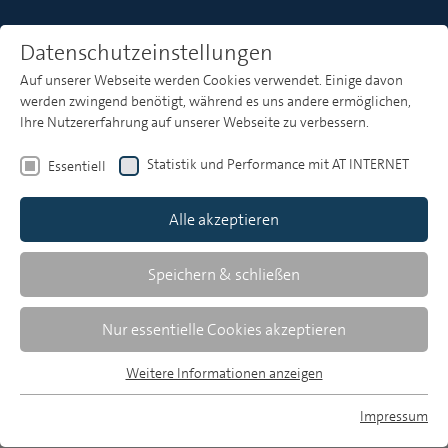
Datenschutzeinstellungen
Auf unserer Webseite werden Cookies verwendet. Einige davon
Heft 3
werden zwingend benötigt, während es uns andere ermöglichen,
Ihre Nutzererfahrung auf unserer Webseite zu verbessern.
Eric Heitzer
Statistik und Performance mit AT INTERNET
Essentiell
Vision Breitbandkabel
Alle akzeptieren
Welche Erwartungen werden damit
Speichern & schließen
verbunden?
Eric Heitzer, Director Regulatory Affairs beim
Nur essentielle Cookies akzeptieren
Kabelnetzbetreiber ish, stellte auf dem KEF-
Symposion "Rundfunk online" die Investitionen und
Weitere Informationen anzeigen
Essentiell
Pläne des in Baden-Württemberg und Nordrhein-
Essentielle Cookies werden für grundlegende Funktionen der
Impressum
Westfalen tätigen Unternehmens beim
Webseite benötigt. Dadurch ist gewährleistet, dass die