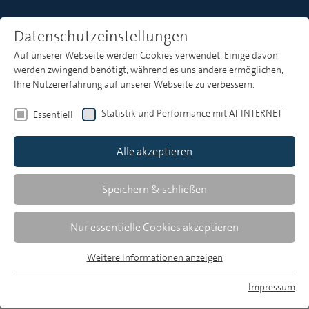
Datenschutzeinstellungen
Auf unserer Webseite werden Cookies verwendet. Einige davon
Heft 5
werden zwingend benötigt, während es uns andere ermöglichen,
Ihre Nutzererfahrung auf unserer Webseite zu verbessern.
Statistik und Performance mit AT INTERNET
Essentiell
Zusammenfassungen
Alle akzeptieren
Speichern & schließen
MP 5/2003, S. 247-248
Download Volltext
Nur essentielle Cookies akzeptieren
65 KB, pdf
Weitere Informationen anzeigen
Essentiell
Essentielle Cookies werden für grundlegende Funktionen der
Impressum
Webseite benötigt. Dadurch ist gewährleistet, dass die