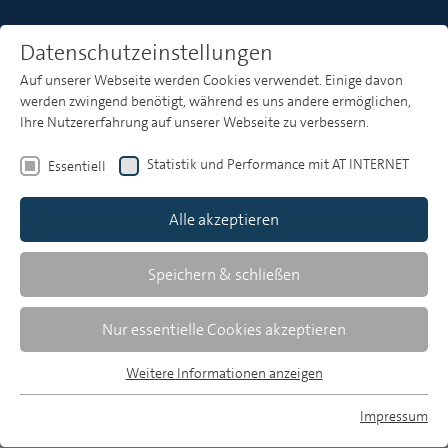
Datenschutzeinstellungen
Auf unserer Webseite werden Cookies verwendet. Einige davon
Heft 4
werden zwingend benötigt, während es uns andere ermöglichen,
Ihre Nutzererfahrung auf unserer Webseite zu verbessern.
Statistik und Performance mit AT INTERNET
Essentiell
Zusammenfassungen
Alle akzeptieren
Speichern & schließen
MP 4/2004, S. 191-200
Download Volltext
Nur essentielle Cookies akzeptieren
184 KB, pdf
Weitere Informationen anzeigen
Essentiell
Essentielle Cookies werden für grundlegende Funktionen der
Impressum
Webseite benötigt. Dadurch ist gewährleistet, dass die