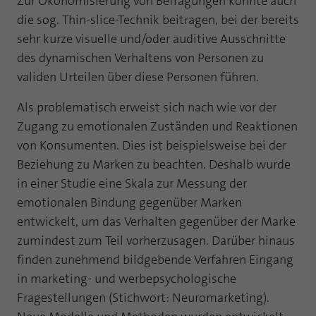
Zur Ökonomisierung von Befragungen könnte auch
Laufzeit
1 Jahr
die sog. Thin-slice-Technik beitragen, bei der bereits
Zweck
PHPs Standard Sitzungs Identifikation
sehr kurze visuelle und/oder auditive Ausschnitte
Cookie von AT INTERNET zur Steuerung der
Zweck
des dynamischen Verhaltens von Personen zu
erweiterten Script- und Ereignisbehandlung
validen Urteilen über diese Personen führen.
Als problematisch erweist sich nach wie vor der
Zugang zu emotionalen Zuständen und Reaktionen
von Konsumenten. Dies ist beispielsweise bei der
Beziehung zu Marken zu beachten. Deshalb wurde
in einer Studie eine Skala zur Messung der
emotionalen Bindung gegenüber Marken
entwickelt, um das Verhalten gegenüber der Marke
zumindest zum Teil vorherzusagen. Darüber hinaus
finden zunehmend bildgebende Verfahren Eingang
in marketing- und werbepsychologische
Fragestellungen (Stichwort: Neuromarketing).