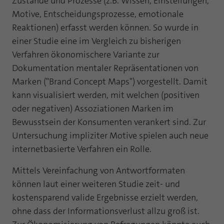
Zustände und Prozesse (z.B. Wissen, Einstellungen,
Webseite einwandfrei funktioniert.
Motive, Entscheidungsprozesse, emotionale
Name
Cookie-Informationen anzeigen
fe_typo_user
Reaktionen) erfasst werden können. So wurde in
einer Studie eine im Vergleich zu bisherigen
Anbieter
TYPO3
Statistik und Performance mit AT INTERNET
Verfahren ökonomischere Variante zur
CROSS-DEVICE ANALYTICS LÖSUNG
Laufzeit
Session
Dokumentation mentaler Repräsentationen von
Marken ("Brand Concept Maps") vorgestellt. Damit
Name
Cookie-Informationen anzeigen
atidvisitor
Dieses Cookie ist ein Standard-Session-
kann visualisiert werden, mit welchen (positiven
Cookie von TYPO3. Es speichert im Falle
Anbieter
AT INTERNET
oder negativen) Assoziationen Marken im
eines Benutzer-Logins die Session ID
Zweck
mithilfe derer der eingeloggte User
Bewusstsein der Konsumenten verankert sind. Zur
Laufzeit
1 Jahr
wiedererkannt wird, um ihm Zugang zu
Untersuchung impliziter Motive spielen auch neue
geschützten Bereichen zu gewähren.
internetbasierte Verfahren ein Rolle.
Cookie von AT INTERNET zur Steuerung der
Zweck
erweiterten Script- und Ereignisbehandlung
Mittels Vereinfachung von Antwortformaten
Name
PHPSESSID
können laut einer weiteren Studie zeit- und
Name
atuserid
Anbieter
php
kostensparend valide Ergebnisse erzielt werden,
ohne dass der Informationsverlust allzu groß ist.
Anbieter
AT INTERNET
Laufzeit
Ende der Sitzung