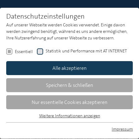
Datenschutzeinstellungen
Auf unserer Webseite werden Cookies verwendet. Einige davon
Heft 5
werden zwingend benötigt, während es uns andere ermöglichen,
Ihre Nutzererfahrung auf unserer Webseite zu verbessern.
ARD-Forschungsdienst
Statistik und Performance mit AT INTERNET
Essentiell
Methoden für die Werbewirkungs-
Alle akzeptieren
und Konsumentenforschung
Speichern & schließen
Die Konsumenten transparent zu machen, ist eine
entscheidende Voraussetzung für die Optimierung
Nur essentielle Cookies akzeptieren
von Marketing und werblicher Kommunikation.
Dafür hält die Forschung ein breites Spektrum
Weitere Informationen anzeigen
Essentiell
unterschiedlicher Methoden bereit. Häufig besteht
Essentielle Cookies werden für grundlegende Funktionen der
Impressum
jedoch das Problem, wie interne psychische
Webseite benötigt. Dadurch ist gewährleistet, dass die