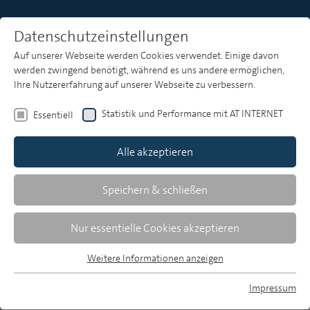
Datenschutzeinstellungen
Auf unserer Webseite werden Cookies verwendet. Einige davon
Heft 3
werden zwingend benötigt, während es uns andere ermöglichen,
Ihre Nutzererfahrung auf unserer Webseite zu verbessern.
Statistik und Performance mit AT INTERNET
Essentiell
Zusammenfassungen
Alle akzeptieren
Speichern & schließen
MP 3/2008, S. 155-156
Download Volltext
Nur essentielle Cookies akzeptieren
76 KB, pdf
Weitere Informationen anzeigen
Essentiell
Essentielle Cookies werden für grundlegende Funktionen der
Impressum
Webseite benötigt. Dadurch ist gewährleistet, dass die