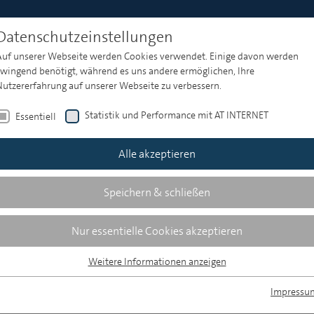
Datenschutzeinstellungen
Auf unserer Webseite werden Cookies verwendet. Einige davon werden
zwingend benötigt, während es uns andere ermöglichen, Ihre
Nutzererfahrung auf unserer Webseite zu verbessern.
Statistik und Performance mit AT INTERNET
Essentiell
Alle akzeptieren
Speichern & schließen
Nur essentielle Cookies akzeptieren
Weitere Informationen anzeigen
Essentiell
Essentielle Cookies werden für grundlegende Funktionen der Webseite
Impressu
benötigt. Dadurch ist gewährleistet, dass die Webseite einwandfrei