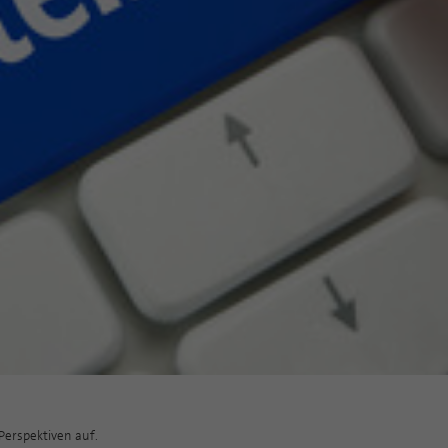
Zweck
PHPs Standard Sitzungs Identifikation
Laufzeit
1 Jahr
Cookie von AT INTERNET zur Steuerung der
Zweck
erweiterten Script- und Ereignisbehandlung
Perspektiven auf.