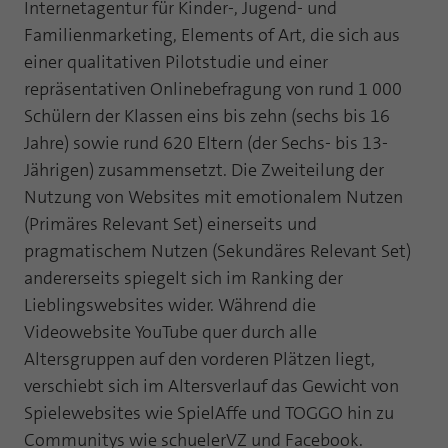
Internetagentur für Kinder-, Jugend- und
Laufzeit
1 Jahr
Zweck
PHPs Standard Sitzungs Identifikation
Familienmarketing, Elements of Art, die sich aus
einer qualitativen Pilotstudie und einer
Cookie von AT INTERNET zur Steuerung der
Zweck
erweiterten Script- und Ereignisbehandlung
repräsentativen Onlinebefragung von rund 1 000
Schülern der Klassen eins bis zehn (sechs bis 16
Jahre) sowie rund 620 Eltern (der Sechs- bis 13-
Jährigen) zusammensetzt. Die Zweiteilung der
Nutzung von Websites mit emotionalem Nutzen
(Primäres Relevant Set) einerseits und
pragmatischem Nutzen (Sekundäres Relevant Set)
andererseits spiegelt sich im Ranking der
Lieblingswebsites wider. Während die
Videowebsite YouTube quer durch alle
Altersgruppen auf den vorderen Plätzen liegt,
verschiebt sich im Altersverlauf das Gewicht von
Spielewebsites wie SpielAffe und TOGGO hin zu
Communitys wie schuelerVZ und Facebook.