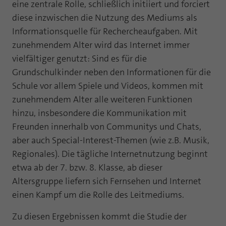
Webseite einwandfrei funktioniert.
eine zentrale Rolle, schließlich initiiert und forciert
diese inzwischen die Nutzung des Mediums als
Name
Cookie-Informationen anzeigen
fe_typo_user
Informationsquelle für Rechercheaufgaben. Mit
zunehmendem Alter wird das Internet immer
Anbieter
TYPO3
Statistik und Performance mit AT INTERNET
vielfältiger genutzt: Sind es für die
CROSS-DEVICE ANALYTICS LÖSUNG
Laufzeit
Session
Grundschulkinder neben den Informationen für die
Name
Cookie-Informationen anzeigen
atidvisitor
Schule vor allem Spiele und Videos, kommen mit
Dieses Cookie ist ein Standard-Session-
zunehmendem Alter alle weiteren Funktionen
Cookie von TYPO3. Es speichert im Falle
Anbieter
AT INTERNET
eines Benutzer-Logins die Session ID
hinzu, insbesondere die Kommunikation mit
Zweck
mithilfe derer der eingeloggte User
Freunden innerhalb von Communitys und Chats,
Laufzeit
1 Jahr
wiedererkannt wird, um ihm Zugang zu
aber auch Special-Interest-Themen (wie z.B. Musik,
geschützten Bereichen zu gewähren.
Cookie von AT INTERNET zur Steuerung der
Regionales). Die tägliche Internetnutzung beginnt
Zweck
erweiterten Script- und Ereignisbehandlung
etwa ab der 7. bzw. 8. Klasse, ab dieser
Name
PHPSESSID
Altersgruppe liefern sich Fernsehen und Internet
Name
atuserid
einen Kampf um die Rolle des Leitmediums.
Anbieter
php
Anbieter
AT INTERNET
Zu diesen Ergebnissen kommt die Studie der
Laufzeit
Ende der Sitzung