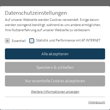
Datenschutzeinstellungen
Auf unserer Webseite werden Cookies verwendet. Einige davon
werden zwingend benötigt, während es uns andere ermöglichen,
Ihre Nutzererfahrung auf unserer Webseite zu verbessern.
Themen
Publikationsarchiv
2010
Statistik und Performance mit AT INTERNET
Essentiell
Heft 3
Publikationsarchiv
Alle akzeptieren
Studien
Über uns
Speichern & schließen
Zusammenfassungen
Suche
Nur essentielle Cookies akzeptieren
Newsletter
Weitere Informationen anzeigen
MP 3/2010, S. 155-156
Essentiell
Essentielle Cookies werden für grundlegende Funktionen der
Impressum
Download Volltext
Webseite benötigt. Dadurch ist gewährleistet, dass die
MP auf Bluesky