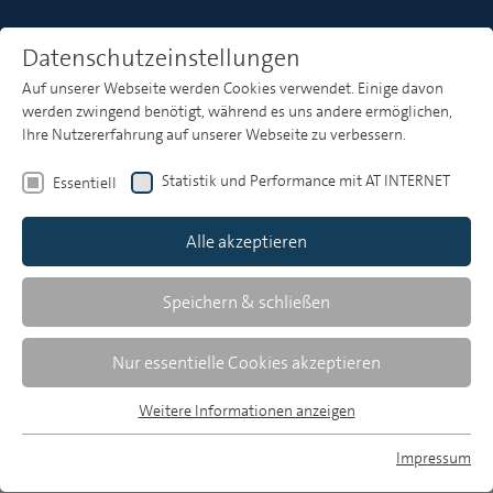
Datenschutzeinstellungen
Auf unserer Webseite werden Cookies verwendet. Einige davon
Heft 3
werden zwingend benötigt, während es uns andere ermöglichen,
Ihre Nutzererfahrung auf unserer Webseite zu verbessern.
Statistik und Performance mit AT INTERNET
Essentiell
Zusammenfassungen
Alle akzeptieren
Speichern & schließen
MP 3/2010, S. 155-156
Download Volltext
Nur essentielle Cookies akzeptieren
74 KB, pdf
Weitere Informationen anzeigen
Essentiell
Essentielle Cookies werden für grundlegende Funktionen der
Impressum
Webseite benötigt. Dadurch ist gewährleistet, dass die