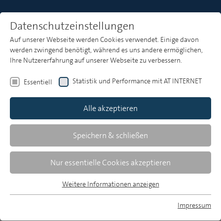
Datenschutzeinstellungen
Auf unserer Webseite werden Cookies verwendet. Einige davon
Heft 10
werden zwingend benötigt, während es uns andere ermöglichen,
Ihre Nutzererfahrung auf unserer Webseite zu verbessern.
Statistik und Performance mit AT INTERNET
Essentiell
Zusammenfassungen
Alle akzeptieren
Speichern & schließen
MP 10/2010, S. 499-500
Download Volltext
Nur essentielle Cookies akzeptieren
857 KB, pdf
Weitere Informationen anzeigen
Essentiell
Essentielle Cookies werden für grundlegende Funktionen der
Impressum
Webseite benötigt. Dadurch ist gewährleistet, dass die