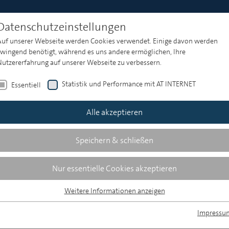
Datenschutzeinstellungen
Auf unserer Webseite werden Cookies verwendet. Einige davon werden
zwingend benötigt, während es uns andere ermöglichen, Ihre
Nutzererfahrung auf unserer Webseite zu verbessern.
Statistik und Performance mit AT INTERNET
Essentiell
Alle akzeptieren
 |
ine-Medien im I. Quartal 2012
Speichern & schließen
Nur essentielle Cookies akzeptieren
Weitere Informationen anzeigen
Essentiell
Essentielle Cookies werden für grundlegende Funktionen der Webseite
Impressu
benötigt. Dadurch ist gewährleistet, dass die Webseite einwandfrei