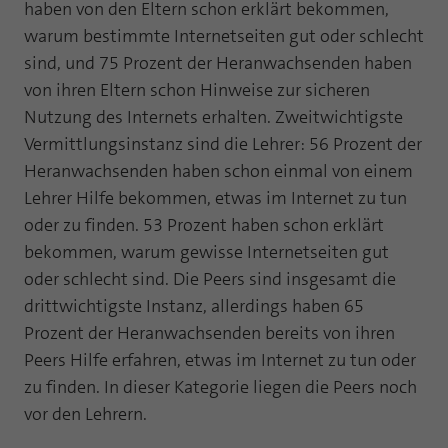
haben von den Eltern schon erklärt bekommen,
Laufzeit
1 Jahr
Zweck
PHPs Standard Sitzungs Identifikation
warum bestimmte Internetseiten gut oder schlecht
sind, und 75 Prozent der Heranwachsenden haben
Cookie von AT INTERNET zur Steuerung der
Zweck
erweiterten Script- und Ereignisbehandlung
von ihren Eltern schon Hinweise zur sicheren
Nutzung des Internets erhalten. Zweitwichtigste
Vermittlungsinstanz sind die Lehrer: 56 Prozent der
Heranwachsenden haben schon einmal von einem
Lehrer Hilfe bekommen, etwas im Internet zu tun
oder zu finden. 53 Prozent haben schon erklärt
bekommen, warum gewisse Internetseiten gut
oder schlecht sind. Die Peers sind insgesamt die
drittwichtigste Instanz, allerdings haben 65
Prozent der Heranwachsenden bereits von ihren
Peers Hilfe erfahren, etwas im Internet zu tun oder
zu finden. In dieser Kategorie liegen die Peers noch
vor den Lehrern.