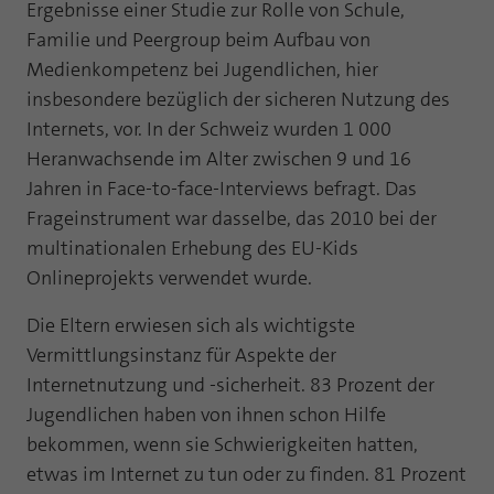
Webseite einwandfrei funktioniert.
Ergebnisse einer Studie zur Rolle von Schule,
Familie und Peergroup beim Aufbau von
Name
Cookie-Informationen anzeigen
fe_typo_user
Medienkompetenz bei Jugendlichen, hier
insbesondere bezüglich der sicheren Nutzung des
Anbieter
TYPO3
Statistik und Performance mit AT INTERNET
Internets, vor. In der Schweiz wurden 1 000
CROSS-DEVICE ANALYTICS LÖSUNG
Laufzeit
Session
Heranwachsende im Alter zwischen 9 und 16
Name
Cookie-Informationen anzeigen
atidvisitor
Jahren in Face-to-face-Interviews befragt. Das
Dieses Cookie ist ein Standard-Session-
Frageinstrument war dasselbe, das 2010 bei der
Cookie von TYPO3. Es speichert im Falle
Anbieter
AT INTERNET
eines Benutzer-Logins die Session ID
multinationalen Erhebung des EU-Kids
Zweck
mithilfe derer der eingeloggte User
Onlineprojekts verwendet wurde.
Laufzeit
1 Jahr
wiedererkannt wird, um ihm Zugang zu
geschützten Bereichen zu gewähren.
Die Eltern erwiesen sich als wichtigste
Cookie von AT INTERNET zur Steuerung der
Zweck
erweiterten Script- und Ereignisbehandlung
Vermittlungsinstanz für Aspekte der
Internetnutzung und -sicherheit. 83 Prozent der
Name
PHPSESSID
Jugendlichen haben von ihnen schon Hilfe
Name
atuserid
Anbieter
php
bekommen, wenn sie Schwierigkeiten hatten,
Anbieter
AT INTERNET
etwas im Internet zu tun oder zu finden. 81 Prozent
Laufzeit
Ende der Sitzung