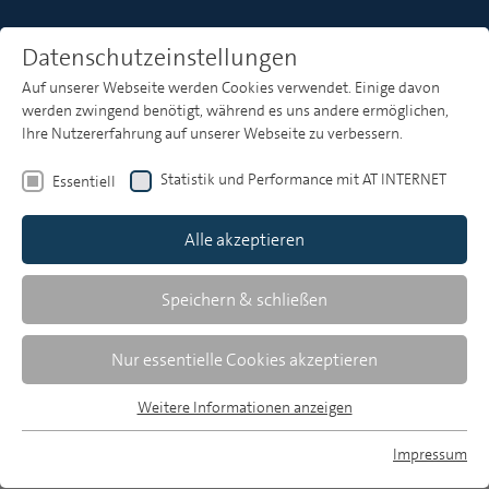
Datenschutzeinstellungen
Auf unserer Webseite werden Cookies verwendet. Einige davon
Heft 10
werden zwingend benötigt, während es uns andere ermöglichen,
Ihre Nutzererfahrung auf unserer Webseite zu verbessern.
Statistik und Performance mit AT INTERNET
Essentiell
Zusammenfassungen
Alle akzeptieren
Speichern & schließen
MP 10/2014, S. 527-528
Download Volltext
Nur essentielle Cookies akzeptieren
44 KB, pdf
Weitere Informationen anzeigen
Essentiell
Essentielle Cookies werden für grundlegende Funktionen der
Impressum
Webseite benötigt. Dadurch ist gewährleistet, dass die