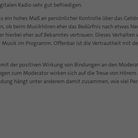
funktioniert.
gitalen Radio sehr gut befriedigen.
Name
Cookie-Informationen anzeigen
fe_typo_user
ass ein hohes Maß an persönlicher Kontrolle über das Geh
ten, ob beim Musikhören eher das Bedürfnis nach etwas 
Anbieter
TYPO3
Statistik und Performance mit AT INTERNET
er hierbei eher auf Bekanntes vertrauen. Dieses Verhalten 
CROSS-DEVICE ANALYTICS LÖSUNG
Laufzeit
Session
sik im Programm. Offenbar ist die Vertrautheit mit der 
Name
Cookie-Informationen anzeigen
atidvisitor
Dieses Cookie ist ein Standard-Session-Cookie von
TYPO3. Es speichert im Falle eines Benutzer-Logins
h mit der positiven Wirkung von Bindungen an den Modera
Anbieter
AT INTERNET
Zweck
die Session ID mithilfe derer der eingeloggte User
gen zum Moderator wirken sich auf die Treue von Hörern 
wiedererkannt wird, um ihm Zugang zu
Laufzeit
1 Jahr
indung hängt unter anderem damit zusammen, wie viel Pers
geschützten Bereichen zu gewähren.
Cookie von AT INTERNET zur Steuerung der
Zweck
erweiterten Script- und Ereignisbehandlung
Name
PHPSESSID
Anbieter
php
Name
atuserid
Laufzeit
Ende der Sitzung
Anbieter
AT INTERNET