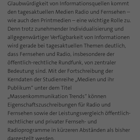
Webseite einwandfrei funktioniert.
Glaubwürdigkeit von Informationsquellen kommt
den tagesaktuellen Medien Radio und Fernsehen –
Name
Cookie-Informationen anzeigen
fe_typo_user
wie auch den Printmedien – eine wichtige Rolle zu.
Anbieter
TYPO3
Denn trotz zunehmender Individualisierung und
Statistik und Performance mit AT INTERNET
allgegenwärtiger Verfügbarkeit von Informationen
CROSS-DEVICE ANALYTICS LÖSUNG
Laufzeit
Session
wird gerade bei tagesaktuellen Themen deutlich,
Name
Cookie-Informationen anzeigen
atidvisitor
dass Fernsehen und Radio, insbesondere der
Dieses Cookie ist ein Standard-Session-
Cookie von TYPO3. Es speichert im Falle
öffentlich-rechtliche Rundfunk, von zentraler
Anbieter
AT INTERNET
eines Benutzer-Logins die Session ID
Bedeutung sind. Mit der Fortschreibung der
Zweck
mithilfe derer der eingeloggte User
Kerndaten der Studienreihe „Medien und ihr
Laufzeit
1 Jahr
wiedererkannt wird, um ihm Zugang zu
Publikum“ unter dem Titel
geschützten Bereichen zu gewähren.
Cookie von AT INTERNET zur Steuerung der
„Massenkommunikation Trends“ können
Zweck
erweiterten Script- und Ereignisbehandlung
Eigenschaftszuschreibungen für Radio und
Name
PHPSESSID
Fernsehen sowie der Leistungsvergleich öffentlich-
Name
atuserid
rechtlicher und privater Fernseh- und
Anbieter
php
Radioprogramme in kürzeren Abständen als bisher
Anbieter
AT INTERNET
Laufzeit
Ende der Sitzung
dargestellt werden.