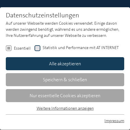
Datenschutzeinstellungen
Auf unserer Webseite werden Cookies verwendet. Einige davon
Heft 7-8
werden zwingend benötigt, während es uns andere ermöglichen,
Ihre Nutzererfahrung auf unserer Webseite zu verbessern.
Eva Holtmannspötter/Christian Breunig
Statistik und Performance mit AT INTERNET
Essentiell
Massenkommunikation Trends 2017:
Alle akzeptieren
Öffentlich-rechtliche und private
Programmangebote im
Speichern & schließen
Leistungsvergleich
Nur essentielle Cookies akzeptieren
Ergebnisse aus der Studienreihe "Medien
und ihr Publikum" (MiP)
Weitere Informationen anzeigen
Essentiell
In der anhaltenden politischen Diskussion um
Essentielle Cookies werden für grundlegende Funktionen der
Impressum
„alternative Fakten“, Zuverlässigkeit und
Webseite benötigt. Dadurch ist gewährleistet, dass die