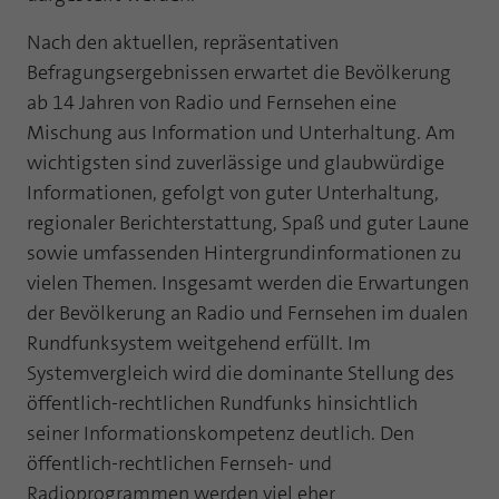
Laufzeit
1 Jahr
Zweck
PHPs Standard Sitzungs Identifikation
Nach den aktuellen, repräsentativen
Befragungsergebnissen erwartet die Bevölkerung
Cookie von AT INTERNET zur Steuerung der
Zweck
erweiterten Script- und Ereignisbehandlung
ab 14 Jahren von Radio und Fernsehen eine
Mischung aus Information und Unterhaltung. Am
wichtigsten sind zuverlässige und glaubwürdige
Informationen, gefolgt von guter Unterhaltung,
regionaler Berichterstattung, Spaß und guter Laune
sowie umfassenden Hintergrundinformationen zu
vielen Themen. Insgesamt werden die Erwartungen
der Bevölkerung an Radio und Fernsehen im dualen
Rundfunksystem weitgehend erfüllt. Im
Systemvergleich wird die dominante Stellung des
öffentlich-rechtlichen Rundfunks hinsichtlich
seiner Informationskompetenz deutlich. Den
öffentlich-rechtlichen Fernseh- und
Radioprogrammen werden viel eher