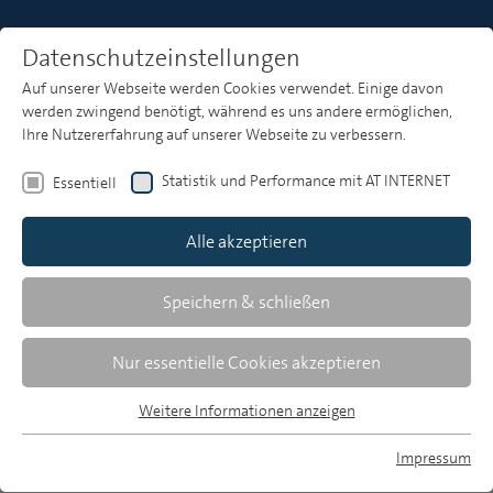
Datenschutzeinstellungen
Auf unserer Webseite werden Cookies verwendet. Einige davon
Heft 6
werden zwingend benötigt, während es uns andere ermöglichen,
Ihre Nutzererfahrung auf unserer Webseite zu verbessern.
Statistik und Performance mit AT INTERNET
Essentiell
Zusammenfassungen
Alle akzeptieren
Speichern & schließen
MP 6/2017, S. 354-356
Download Volltext
Nur essentielle Cookies akzeptieren
47 KB, pdf
Weitere Informationen anzeigen
Essentiell
Essentielle Cookies werden für grundlegende Funktionen der
Impressum
Webseite benötigt. Dadurch ist gewährleistet, dass die