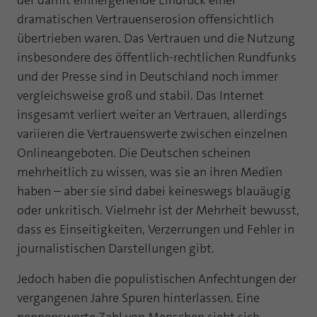
der damit einhergehende Eindruck einer
Webseite einwandfrei funktioniert.
dramatischen Vertrauenserosion offensichtlich
Name
Cookie-Informationen anzeigen
fe_typo_user
übertrieben waren. Das Vertrauen und die Nutzung
insbesondere des öffentlich-rechtlichen Rundfunks
Anbieter
TYPO3
Statistik und Performance mit AT INTERNET
und der Presse sind in Deutschland noch immer
CROSS-DEVICE ANALYTICS LÖSUNG
Laufzeit
Session
vergleichsweise groß und stabil. Das Internet
insgesamt verliert weiter an Vertrauen, allerdings
Name
Cookie-Informationen anzeigen
atidvisitor
Dieses Cookie ist ein Standard-Session-
variieren die Vertrauenswerte zwischen einzelnen
Cookie von TYPO3. Es speichert im Falle
Anbieter
AT INTERNET
Onlineangeboten. Die Deutschen scheinen
eines Benutzer-Logins die Session ID
Zweck
mehrheitlich zu wissen, was sie an ihren Medien
mithilfe derer der eingeloggte User
Laufzeit
1 Jahr
wiedererkannt wird, um ihm Zugang zu
haben – aber sie sind dabei keineswegs blauäugig
geschützten Bereichen zu gewähren.
oder unkritisch. Vielmehr ist der Mehrheit bewusst,
Cookie von AT INTERNET zur Steuerung der
Zweck
erweiterten Script- und Ereignisbehandlung
dass es Einseitigkeiten, Verzerrungen und Fehler in
journalistischen Darstellungen gibt.
Name
PHPSESSID
Name
atuserid
Jedoch haben die populistischen Anfechtungen der
Anbieter
php
vergangenen Jahre Spuren hinterlassen. Eine
Anbieter
AT INTERNET
Laufzeit
Ende der Sitzung