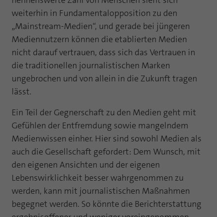
nennenswerte Zahl von Menschen sieht sich
Laufzeit
1 Jahr
weiterhin in Fundamentalopposition zu den
Zweck
PHPs Standard Sitzungs Identifikation
„Mainstream-Medien“, und gerade bei jüngeren
Cookie von AT INTERNET zur Steuerung der
Zweck
Mediennutzern können die etablierten Medien
erweiterten Script- und Ereignisbehandlung
nicht darauf vertrauen, dass sich das Vertrauen in
die traditionellen journalistischen Marken
ungebrochen und von allein in die Zukunft tragen
lässt.
Ein Teil der Gegnerschaft zu den Medien geht mit
Gefühlen der Entfremdung sowie mangelndem
Medienwissen einher. Hier sind sowohl Medien als
auch die Gesellschaft gefordert: Dem Wunsch, mit
den eigenen Ansichten und der eigenen
Lebenswirklichkeit besser wahrgenommen zu
werden, kann mit journalistischen Maßnahmen
begegnet werden. So könnte die Berichterstattung