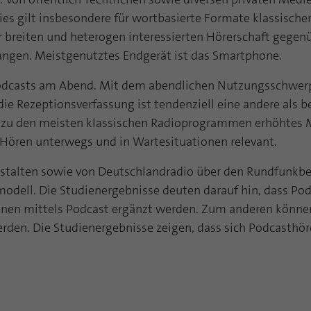
funktioniert.
ies gilt insbesondere für wortbasierte Formate klassisch
Name
Cookie-Informationen anzeigen
fe_typo_user
ner breiten und heterogen interessierten Hörerschaft gegen
angen. Meistgenutztes Endgerät ist das Smartphone.
Anbieter
TYPO3
Statistik und Performance mit AT INTERNET
Podcasts am Abend. Mit dem abendlichen Nutzungsschwerp
CROSS-DEVICE ANALYTICS LÖSUNG
Laufzeit
Session
e Rezeptionsverfassung ist tendenziell eine andere als
Name
Cookie-Informationen anzeigen
atidvisitor
ich zu den meisten klassischen Radioprogrammen erhöhte
Dieses Cookie ist ein Standard-Session-Cookie von
TYPO3. Es speichert im Falle eines Benutzer-Logins
as Hören unterwegs und in Wartesituationen relevant.
Anbieter
AT INTERNET
Zweck
die Session ID mithilfe derer der eingeloggte User
wiedererkannt wird, um ihm Zugang zu
alten sowie von Deutschlandradio über den Rundfunkbeitr
Laufzeit
1 Jahr
geschützten Bereichen zu gewähren.
odell. Die Studienergebnisse deuten darauf hin, dass Po
Cookie von AT INTERNET zur Steuerung der
en mittels Podcast ergänzt werden. Zum anderen können
Zweck
erweiterten Script- und Ereignisbehandlung
erden. Die Studienergebnisse zeigen, dass sich Podcasth
Name
PHPSESSID
Anbieter
php
Name
atuserid
Laufzeit
Ende der Sitzung
Anbieter
AT INTERNET