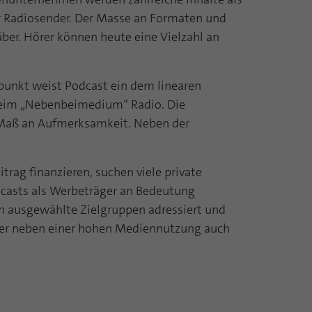
er Radiosender. Der Masse an Formaten und
über. Hörer können heute eine Vielzahl an
unkt weist Podcast ein dem linearen
 beim „Nebenbeimedium“ Radio. Die
s Maß an Aufmerksamkeit. Neben der
ag finanzieren, suchen viele private
dcasts als Werbeträger an Bedeutung
 ausgewählte Zielgruppen adressiert und
örer neben einer hohen Mediennutzung auch