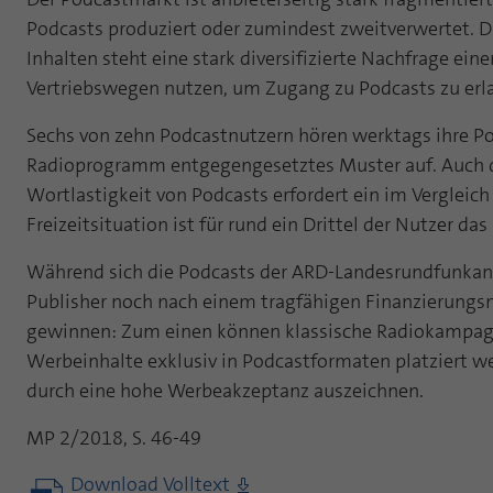
Podcasts produziert oder zumindest zweitverwertet. D
Inhalten steht eine stark diversifizierte Nachfrage ei
Vertriebswegen nutzen, um Zugang zu Podcasts zu erl
Sechs von zehn Podcastnutzern hören werktags ihre 
Radioprogramm entgegengesetztes Muster auf. Auch di
Wortlastigkeit von Podcasts erfordert ein im Vergle
Freizeitsituation ist für rund ein Drittel der Nutzer d
Während sich die Podcasts der ARD-Landesrundfunkanst
Publisher noch nach einem tragfähigen Finanzierungsm
gewinnen: Zum einen können klassische Radiokampagn
Werbeinhalte exklusiv in Podcastformaten platziert w
durch eine hohe Werbeakzeptanz auszeichnen.
MP 2/2018, S. 46-49
Download Volltext