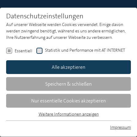
Datenschutzeinstellungen
Auf unserer Webseite werden Cookies verwendet. Einige davon
Heft 5
werden zwingend benötigt, während es uns andere ermöglichen,
Ihre Nutzererfahrung auf unserer Webseite zu verbessern.
Statistik und Performance mit AT INTERNET
Essentiell
Zusammenfassungen
Alle akzeptieren
Speichern & schließen
MP 5/2018, S. 263-265
Download Volltext
Nur essentielle Cookies akzeptieren
533 KB, pdf
Weitere Informationen anzeigen
Essentiell
Essentielle Cookies werden für grundlegende Funktionen der
Impressum
Webseite benötigt. Dadurch ist gewährleistet, dass die