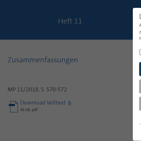
Heft 11
Zusammenfassungen
MP 11/2018, S. 570-572
Download Volltext
45 KB, pdf