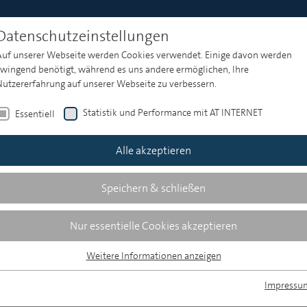
Datenschutzeinstellungen
Auf unserer Webseite werden Cookies verwendet. Einige davon werden
zwingend benötigt, während es uns andere ermöglichen, Ihre
Nutzererfahrung auf unserer Webseite zu verbessern.
Statistik und Performance mit AT INTERNET
Essentiell
Alle akzeptieren
Speichern & schließen
Nur essentielle Cookies akzeptieren
Weitere Informationen anzeigen
Essentiell
Essentielle Cookies werden für grundlegende Funktionen der Webseite
Impressu
benötigt. Dadurch ist gewährleistet, dass die Webseite einwandfrei