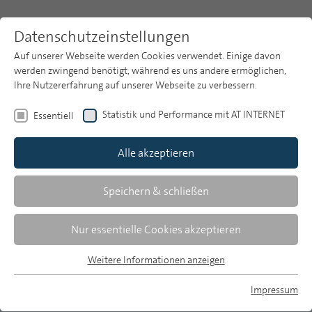
Datenschutzeinstellungen
Auf unserer Webseite werden Cookies verwendet. Einige davon
werden zwingend benötigt, während es uns andere ermöglichen,
Ihre Nutzererfahrung auf unserer Webseite zu verbessern.
Themen
Publikationsarchiv
2020
Statistik und Performance mit AT INTERNET
Essentiell
Heft 6
Publikationsarchiv
Alle akzeptieren
Studien
Horst Röper
Über uns
Speichern & schließen
Tageszeitungen 2020: Schrumpfender
Suche
Nur essentielle Cookies akzeptieren
Markt und sinkende Vielfalt
Newsletter
Weitere Informationen anzeigen
Daten zur Konzentration der Tagespresse
Essentiell
im I. Quartal 2020
Essentielle Cookies werden für grundlegende Funktionen der
Impressum
Webseite benötigt. Dadurch ist gewährleistet, dass die
MP auf Bluesky