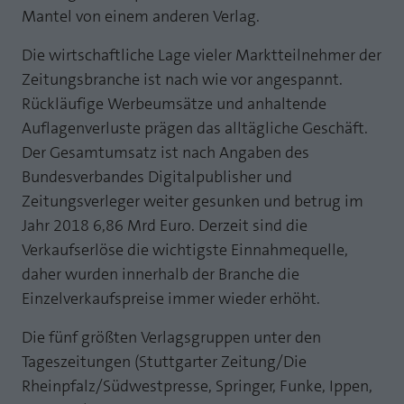
Mantel von einem anderen Verlag.
Laufzeit
1 Jahr
Zweck
PHPs Standard Sitzungs Identifikation
Die wirtschaftliche Lage vieler Marktteilnehmer der
Cookie von AT INTERNET zur Steuerung der
Zweck
erweiterten Script- und Ereignisbehandlung
Zeitungsbranche ist nach wie vor angespannt.
Rückläufige Werbeumsätze und anhaltende
Auflagenverluste prägen das alltägliche Geschäft.
Der Gesamtumsatz ist nach Angaben des
Bundesverbandes Digitalpublisher und
Zeitungsverleger weiter gesunken und betrug im
Jahr 2018 6,86 Mrd Euro. Derzeit sind die
Verkaufserlöse die wichtigste Einnahmequelle,
daher wurden innerhalb der Branche die
Einzelverkaufspreise immer wieder erhöht.
Die fünf größten Verlagsgruppen unter den
Tageszeitungen (Stuttgarter Zeitung/Die
Rheinpfalz/Südwestpresse, Springer, Funke, Ippen,