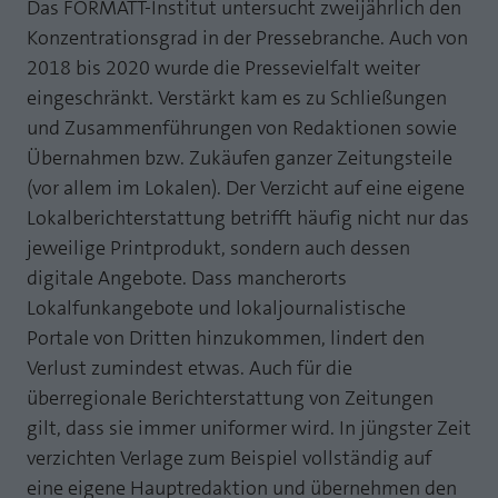
Webseite einwandfrei funktioniert.
Das FORMATT-Institut untersucht zweijährlich den
Konzentrationsgrad in der Pressebranche. Auch von
MP auf Mastodon
Name
Cookie-Informationen anzeigen
fe_typo_user
2018 bis 2020 wurde die Pressevielfalt weiter
MP auf LinkedIn
eingeschränkt. Verstärkt kam es zu Schließungen
Anbieter
TYPO3
Statistik und Performance mit AT INTERNET
und Zusammenführungen von Redaktionen sowie
Newsletter
CROSS-DEVICE ANALYTICS LÖSUNG
Laufzeit
Session
Übernahmen bzw. Zukäufen ganzer Zeitungsteile
(vor allem im Lokalen). Der Verzicht auf eine eigene
Name
Cookie-Informationen anzeigen
atidvisitor
Dieses Cookie ist ein Standard-Session-
Lokalberichterstattung betrifft häufig nicht nur das
Cookie von TYPO3. Es speichert im Falle
Anbieter
AT INTERNET
eines Benutzer-Logins die Session ID
jeweilige Printprodukt, sondern auch dessen
Zweck
mithilfe derer der eingeloggte User
digitale Angebote. Dass mancherorts
Laufzeit
1 Jahr
wiedererkannt wird, um ihm Zugang zu
Lokalfunkangebote und lokaljournalistische
geschützten Bereichen zu gewähren.
Cookie von AT INTERNET zur Steuerung der
Portale von Dritten hinzukommen, lindert den
Zweck
erweiterten Script- und Ereignisbehandlung
Verlust zumindest etwas. Auch für die
Name
PHPSESSID
überregionale Berichterstattung von Zeitungen
Name
atuserid
gilt, dass sie immer uniformer wird. In jüngster Zeit
Anbieter
php
verzichten Verlage zum Beispiel vollständig auf
Anbieter
AT INTERNET
Laufzeit
Ende der Sitzung
eine eigene Hauptredaktion und übernehmen den