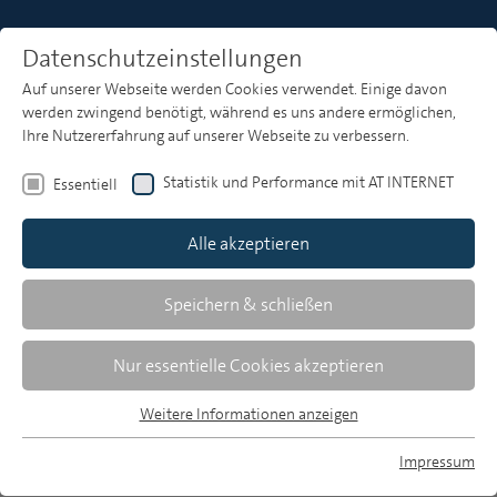
Datenschutzeinstellungen
Auf unserer Webseite werden Cookies verwendet. Einige davon
Heft 10
werden zwingend benötigt, während es uns andere ermöglichen,
Ihre Nutzererfahrung auf unserer Webseite zu verbessern.
Statistik und Performance mit AT INTERNET
Essentiell
Zusammenfassungen
Alle akzeptieren
Speichern & schließen
MP 10/2021, S. 551-552
Download Volltext
Nur essentielle Cookies akzeptieren
1 MB, pdf
Weitere Informationen anzeigen
Essentiell
Essentielle Cookies werden für grundlegende Funktionen der
Impressum
Webseite benötigt. Dadurch ist gewährleistet, dass die