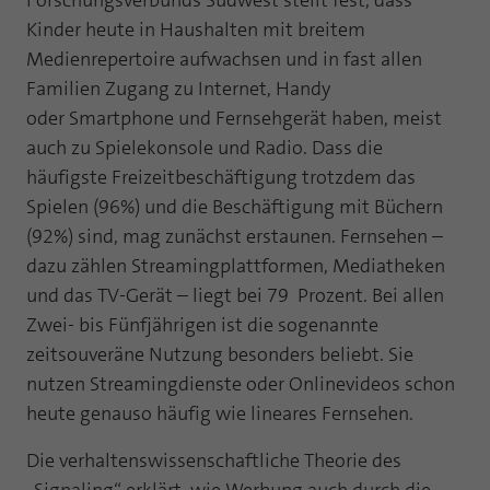
Forschungsverbunds Südwest stellt fest, dass
Laufzeit
1 Jahr
Kinder heute in Haushalten mit breitem
Zweck
PHPs Standard Sitzungs Identifikation
Medienrepertoire aufwachsen und in fast allen
Cookie von AT INTERNET zur Steuerung der
Zweck
Familien Zugang zu Internet, Handy
erweiterten Script- und Ereignisbehandlung
oder Smartphone und Fernsehgerät haben, meist
auch zu Spielekonsole und Radio. Dass die
häufigste Freizeitbeschäftigung trotzdem das
Spielen (96%) und die Beschäftigung mit Büchern
(92%) sind, mag zunächst erstaunen. Fernsehen –
dazu zählen Streamingplattformen, Mediatheken
und das TV-Gerät – liegt bei 79 Prozent. Bei allen
Zwei- bis Fünfjährigen ist die sogenannte
zeitsouveräne Nutzung besonders beliebt. Sie
nutzen Streamingdienste oder Onlinevideos schon
heute genauso häufig wie lineares Fernsehen.
Die verhaltenswissenschaftliche Theorie des