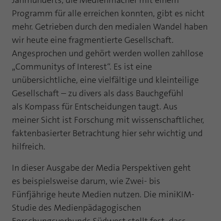
Jahrhunderts, die Medienmacher mit einem
Webseite einwandfrei funktioniert.
Programm für alle erreichen konnten, gibt es nicht
Name
Cookie-Informationen anzeigen
fe_typo_user
mehr. Getrieben durch den medialen Wandel haben
wir heute eine fragmentierte Gesellschaft.
Anbieter
TYPO3
Statistik und Performance mit AT INTERNET
Angesprochen und gehört werden wollen zahllose
CROSS-DEVICE ANALYTICS LÖSUNG
Laufzeit
Session
„Communitys of Interest“. Es ist eine
unübersichtliche, eine vielfältige und kleinteilige
Name
Cookie-Informationen anzeigen
atidvisitor
Dieses Cookie ist ein Standard-Session-
Gesellschaft – zu divers als dass Bauchgefühl
Cookie von TYPO3. Es speichert im Falle
Anbieter
AT INTERNET
als Kompass für Entscheidungen taugt. Aus
eines Benutzer-Logins die Session ID
Zweck
meiner Sicht ist Forschung mit wissenschaftlicher,
mithilfe derer der eingeloggte User
Laufzeit
1 Jahr
wiedererkannt wird, um ihm Zugang zu
faktenbasierter Betrachtung hier sehr wichtig und
geschützten Bereichen zu gewähren.
hilfreich.
Cookie von AT INTERNET zur Steuerung der
Zweck
erweiterten Script- und Ereignisbehandlung
In dieser Ausgabe der Media Perspektiven geht
Name
PHPSESSID
es beispielsweise darum, wie Zwei- bis
Name
atuserid
Fünfjährige heute Medien nutzen. Die miniKIM-
Anbieter
php
Studie des Medienpädagogischen
Anbieter
AT INTERNET
Laufzeit
Ende der Sitzung