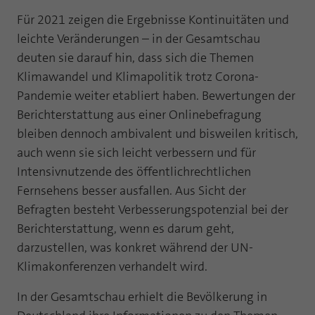
Laufzeit
1 Jahr
Für 2021 zeigen die Ergebnisse Kontinuitäten und
Zweck
PHPs Standard Sitzungs Identifikation
leichte Veränderungen – in der Gesamtschau
Cookie von AT INTERNET zur Steuerung der
Zweck
deuten sie darauf hin, dass sich die Themen
erweiterten Script- und Ereignisbehandlung
Klimawandel und Klimapolitik trotz Corona-
Pandemie weiter etabliert haben. Bewertungen der
Berichterstattung aus einer Onlinebefragung
bleiben dennoch ambivalent und bisweilen kritisch,
auch wenn sie sich leicht verbessern und für
Intensivnutzende des öffentlichrechtlichen
Fernsehens besser ausfallen. Aus Sicht der
Befragten besteht Verbesserungspotenzial bei der
Berichterstattung, wenn es darum geht,
darzustellen, was konkret während der UN-
Klimakonferenzen verhandelt wird.
In der Gesamtschau erhielt die Bevölkerung in