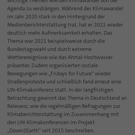
wichtige Themen wie den Klimawandel von der
Webseite einwandfrei funktioniert.
Agenda zu verdrängen. Während der Klimawandel
Name
Cookie-Informationen anzeigen
fe_typo_user
im Jahr 2020 stark in den Hintergrund der
Medienberichterstattung trat, hat er 2021 wieder
Anbieter
TYPO3
Statistik und Performance mit AT INTERNET
deutlich mehr Aufmerksamkeit erhalten. Das
CROSS-DEVICE ANALYTICS LÖSUNG
Laufzeit
Session
Thema war 2021 beispielsweise durch die
Bundestagswahl und durch extreme
Name
Cookie-Informationen anzeigen
atidvisitor
Dieses Cookie ist ein Standard-Session-
Wetterereignisse wie das Ahrtal-Hochwasser
Cookie von TYPO3. Es speichert im Falle
Anbieter
AT INTERNET
präsenter. Zudem organisierten soziale
eines Benutzer-Logins die Session ID
Zweck
mithilfe derer der eingeloggte User
Bewegungen wie „Fridays for Future“ wieder
Laufzeit
1 Jahr
wiedererkannt wird, um ihm Zugang zu
Straßenproteste und schließlich fand erneut eine
geschützten Bereichen zu gewähren.
UN-Klimakonferenz statt. In der langfristigen
Cookie von AT INTERNET zur Steuerung der
Zweck
erweiterten Script- und Ereignisbehandlung
Betrachtung gewinnt das Thema in Deutschland an
Name
PHPSESSID
Relevanz, wie die regelmäßigen Befragungen zur
Klimaberichterstattung im Zusammenhang mit
Name
atuserid
Anbieter
php
den UN-Klimakonferenzen im Projekt
Anbieter
AT INTERNET
„Down2Earth“ seit 2015 beschreiben.
Laufzeit
Ende der Sitzung