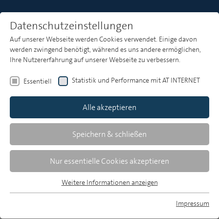
Datenschutzeinstellungen
Auf unserer Webseite werden Cookies verwendet. Einige davon
Heft 2
werden zwingend benötigt, während es uns andere ermöglichen,
Ihre Nutzererfahrung auf unserer Webseite zu verbessern.
Hans-Peter Gaßner
Statistik und Performance mit AT INTERNET
Essentiell
VuMA Touchpoints – Für eine breite
Alle akzeptieren
Perspektive in der Mediaplanung
Speichern & schließen
Über den Umgang mit
Konsuminformationen aus Markt-Media-
Nur essentielle Cookies akzeptieren
Studien
Auf welchen Medienkanälen, Sendern und
Weitere Informationen anzeigen
Essentiell
Timeslots eine Werbekampagne ausgerollt werden
Essentielle Cookies werden für grundlegende Funktionen der
Impressum
soll, ist für Mediaplaner oftmals eine knifflige
Webseite benötigt. Dadurch ist gewährleistet, dass die