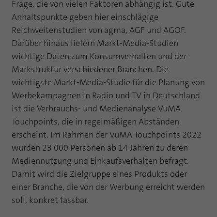
Webseite einwandfrei funktioniert.
Frage, die von vielen Faktoren abhängig ist. Gute
Anhaltspunkte geben hier einschlägige
Name
Cookie-Informationen anzeigen
fe_typo_user
Reichweitenstudien von agma, AGF und AGOF.
Darüber hinaus liefern Markt-Media-Studien
Anbieter
TYPO3
Statistik und Performance mit AT INTERNET
wichtige Daten zum Konsumverhalten und der
CROSS-DEVICE ANALYTICS LÖSUNG
Laufzeit
Session
Markstruktur verschiedener Branchen. Die
Name
Cookie-Informationen anzeigen
atidvisitor
wichtigste Markt-Media-Studie für die Planung von
Dieses Cookie ist ein Standard-Session-
Werbekampagnen in Radio und TV in Deutschland
Cookie von TYPO3. Es speichert im Falle
Anbieter
AT INTERNET
eines Benutzer-Logins die Session ID
ist die Verbrauchs- und Medienanalyse VuMA
Zweck
mithilfe derer der eingeloggte User
Touchpoints, die in regelmäßigen Abständen
Laufzeit
1 Jahr
wiedererkannt wird, um ihm Zugang zu
erscheint. Im Rahmen der VuMA Touchpoints 2022
geschützten Bereichen zu gewähren.
Cookie von AT INTERNET zur Steuerung der
wurden 23 000 Personen ab 14 Jahren zu deren
Zweck
erweiterten Script- und Ereignisbehandlung
Mediennutzung und Einkaufsverhalten befragt.
Name
PHPSESSID
Damit wird die Zielgruppe eines Produkts oder
Name
atuserid
einer Branche, die von der Werbung erreicht werden
Anbieter
php
soll, konkret fassbar.
Anbieter
AT INTERNET
Laufzeit
Ende der Sitzung