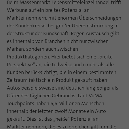
Beim Massenmarkt Lebensmitteleinzelhandel trifft
Laufzeit
1 Jahr
Zweck
PHPs Standard Sitzungs Identifikation
Werbung auf ein breites Potenzial an
Markteilnehmern, mit enormen Überschneidungen
Cookie von AT INTERNET zur Steuerung der
Zweck
erweiterten Script- und Ereignisbehandlung
der Kundenkreise, bei großer Übereinstimmung in
der Struktur der Kundschaft. Regen Austausch gibt
es innerhalb von Branchen nicht nur zwischen
Marken, sondern auch zwischen
Produktkategorien. Hier bietet sich eine „breite
Perspektive“ an, die teilweise auch mehr als alle
Kunden berücksichtigt, die in einem bestimmten
Zeitraum faktisch ein Produkt gekauft haben:
Autos beispielsweise sind deutlich langlebiger als
Güter des täglichen Gebrauchs. Laut VuMA
Touchpoints haben 6,6 Millionen Menschen
innerhalb der letzten zwölf Monate ein Auto
gekauft. Dies ist das „heiße“ Potenzial an
Markteilnehmern, die es zu erreichen gilt, um die