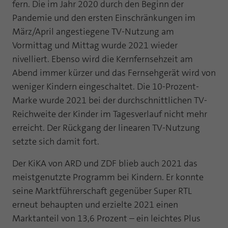
fern. Die im Jahr 2020 durch den Beginn der
Laufzeit
1 Jahr
Zweck
PHPs Standard Sitzungs Identifikation
Pandemie und den ersten Einschränkungen im
März/April angestiegene TV-Nutzung am
Cookie von AT INTERNET zur Steuerung der
Zweck
erweiterten Script- und Ereignisbehandlung
Vormittag und Mittag wurde 2021 wieder
nivelliert. Ebenso wird die Kernfernsehzeit am
Abend immer kürzer und das Fernsehgerät wird von
weniger Kindern eingeschaltet. Die 10-Prozent-
Marke wurde 2021 bei der durchschnittlichen TV-
Reichweite der Kinder im Tagesverlauf nicht mehr
erreicht. Der Rückgang der linearen TV-Nutzung
setzte sich damit fort.
Der KiKA von ARD und ZDF blieb auch 2021 das
meistgenutzte Programm bei Kindern. Er konnte
seine Marktführerschaft gegenüber Super RTL
erneut behaupten und erzielte 2021 einen
Marktanteil von 13,6 Prozent – ein leichtes Plus