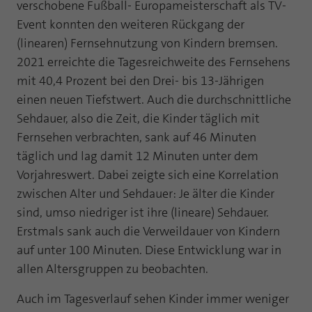
Webseite einwandfrei funktioniert.
verschobene Fußball- Europameisterschaft als TV-
Event konnten den weiteren Rückgang der
Name
Cookie-Informationen anzeigen
fe_typo_user
(linearen) Fernsehnutzung von Kindern bremsen.
2021 erreichte die Tagesreichweite des Fernsehens
Anbieter
TYPO3
Statistik und Performance mit AT INTERNET
mit 40,4 Prozent bei den Drei- bis 13-Jährigen
CROSS-DEVICE ANALYTICS LÖSUNG
Laufzeit
Session
einen neuen Tiefstwert. Auch die durchschnittliche
Name
Cookie-Informationen anzeigen
atidvisitor
Sehdauer, also die Zeit, die Kinder täglich mit
Dieses Cookie ist ein Standard-Session-
Fernsehen verbrachten, sank auf 46 Minuten
Cookie von TYPO3. Es speichert im Falle
Anbieter
AT INTERNET
eines Benutzer-Logins die Session ID
täglich und lag damit 12 Minuten unter dem
Zweck
mithilfe derer der eingeloggte User
Vorjahreswert. Dabei zeigte sich eine Korrelation
Laufzeit
1 Jahr
wiedererkannt wird, um ihm Zugang zu
zwischen Alter und Sehdauer: Je älter die Kinder
geschützten Bereichen zu gewähren.
Cookie von AT INTERNET zur Steuerung der
sind, umso niedriger ist ihre (lineare) Sehdauer.
Zweck
erweiterten Script- und Ereignisbehandlung
Erstmals sank auch die Verweildauer von Kindern
Name
PHPSESSID
auf unter 100 Minuten. Diese Entwicklung war in
Name
atuserid
allen Altersgruppen zu beobachten.
Anbieter
php
Anbieter
AT INTERNET
Auch im Tagesverlauf sehen Kinder immer weniger
Laufzeit
Ende der Sitzung